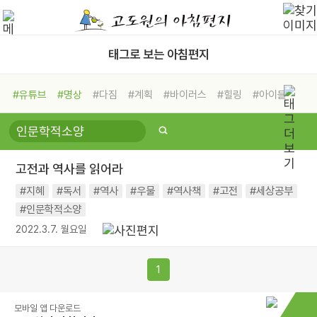
태그로 보는 아침편지
#유튜브
#명상
#다짐
#계획
#바이러스
#힐링
#아이들
#비전캠프
#독서캠프
#삶
#경험
#사람
#도움
#선택
#희망
#나눔
#친구
#링컨학교
#극복
#리더
#위기
고전과 역사를 읽어라
#독서
#건강
#면역력
#지혜
#독서
#역사
#우물
#역사책
#고전
#세상공부
#인문학적소양
2022.3.7. 월요일
1
모바일 앱 다운로드