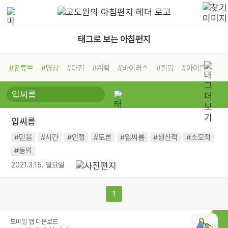
태그로 보는 아침편지
#유튜브
#명상
#다짐
#계획
#바이러스
#힐링
#아이들
#비전캠프
#독서캠프
#삶
#경험
#사람
#도움
#선택
#희망
#나눔
#친구
#링컨학교
#극복
#리더
#위기
입씨름
#독서
#건강
#면역력
#믿음
#시간
#인정
#토론
#입씨름
#생산적
#소모적
#동의
2021.3.15. 월요일
1
모바일 앱 다운로드