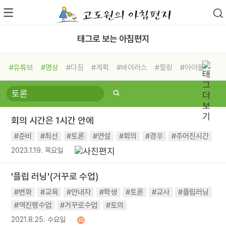
태그로 보는 아침편지
#유튜브
#명상
#다짐
#계획
#바이러스
#힐링
#아이들
#비전캠프
#독서캠프
#삶
#경험
#사람
#도움
#선택
#희망
#나눔
#친구
#링컨학교
#극복
#리더
#위기
회의 시간은 1시간 안에
#독서
#건강
#면역력
#준비
#최선
#토론
#연설
#회의
#경우
#주어진시간
2023.1.19. 목요일
'플립 러닝'(거꾸로 수업)
#변화
#교육
#안내자
#학생
#토론
#교사
#플립러닝
#역진행수업
#거꾸로수업
#토의
2021.8.25. 수요일