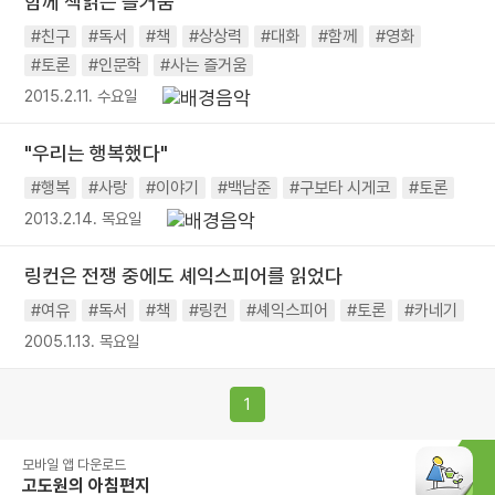
함께 책읽는 즐거움
#친구
#독서
#책
#상상력
#대화
#함께
#영화
#토론
#인문학
#사는 즐거움
2015.2.11. 수요일
"우리는 행복했다"
#행복
#사랑
#이야기
#백남준
#구보타 시게코
#토론
2013.2.14. 목요일
링컨은 전쟁 중에도 셰익스피어를 읽었다
#여유
#독서
#책
#링컨
#셰익스피어
#토론
#카네기
2005.1.13. 목요일
1
모바일 앱 다운로드
고도원의 아침편지