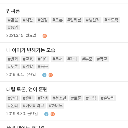
입씨름
#믿음
#시간
#인정
#토론
#입씨름
#생산적
#소모적
#동의
2021.3.15. 월요일
내 아이가 변해가는 모습
#변화
#교육
#아이
#독서
#자녀
#부모
#학교
#토론
#역할
#능동
2019.9.4. 수요일
대립 토론, 언어 훈련
#언어
#훈련
#학생
#청소년
#토론
#대립
#순발력
#논리
#아이비리그
#하버드
2019.8.30. 금요일