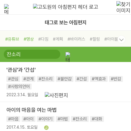
태그로 보는 아침편지
#유튜브
#명상
#다짐
#계획
#바이러스
#힐링
#아이들
#비전캠프
#독서캠프
#삶
#경험
#사람
#도움
#선택
#희망
#나눔
#친구
#링컨학교
#극복
#리더
#위기
'관심'과 '간섭'
#독서
#건강
#면역력
#관심
#관계
#잔소리
#불안감
#간섭
#역효과
#반감
#사랑의언어
2022.3.14. 월요일
아이의 마음을 여는 마법
#마음
#아이
#이야기
#마법
#잔소리
#대화
2017.4.15. 토요일