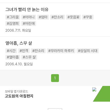
그녀가 빨리 안 늙는 이유
#그리움
#어머니
#엄마
#잔소리
#웃음꽃
#꾸중
#김영희
#어린애
2006.7.11. 화요일
열아홉, 스무 살
#시간
#인격
#잔소리
#무라카미 하루키
#상실의 시대
#열아홉
#스무 살
2006.4.10. 월요일
1
모바일 앱 다운로드
고도원의 아침편지