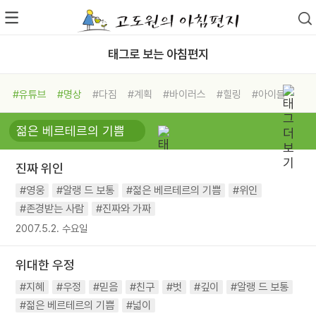
태그로 보는 아침편지
#유튜브
#명상
#다짐
#계획
#바이러스
#힐링
#아이들
#비전캠프
#독서캠프
#삶
#경험
#사람
#도움
#선택
#희망
#나눔
#친구
#링컨학교
#극복
#리더
#위기
진짜 위인
#독서
#건강
#면역력
#영웅
#알랭 드 보통
#젊은 베르테르의 기쁨
#위인
#존경받는 사람
#진짜와 가짜
2007.5.2. 수요일
위대한 우정
#지혜
#우정
#믿음
#친구
#벗
#깊이
#알랭 드 보통
#젊은 베르테르의 기쁨
#넓이