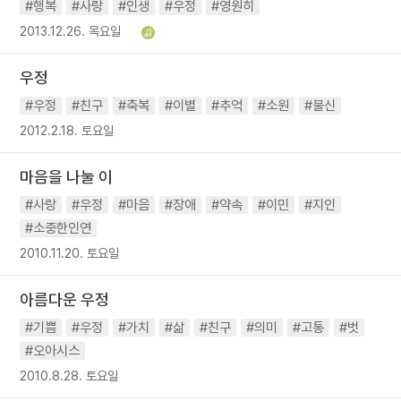
#행복
#사랑
#인생
#우정
#영원히
2013.12.26. 목요일
우정
#우정
#친구
#축복
#이별
#추억
#소원
#불신
2012.2.18. 토요일
마음을 나눌 이
#사랑
#우정
#마음
#장애
#약속
#이민
#지인
#소중한인연
2010.11.20. 토요일
아름다운 우정
#기쁨
#우정
#가치
#삶
#친구
#의미
#고통
#벗
#오아시스
2010.8.28. 토요일