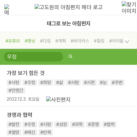
태그로 보는 아침편지
#유튜브
#명상
#다짐
#계획
#바이러스
#힐링
#아이들
#비전캠프
#독서캠프
#삶
#경험
#사람
#도움
#선택
#희망
#나눔
#친구
#링컨학교
#극복
#리더
#위기
가장 보기 힘든 것
#독서
#건강
#면역력
#사랑
#우정
#희망
#삶
#사람
#시련
#눈
#주변
#언젠간
2022.12.3. 토요일
경쟁과 협력
#발전
#우정
#사람
#성장
#과학
#경쟁
#협력
#열망
#배신
#반목