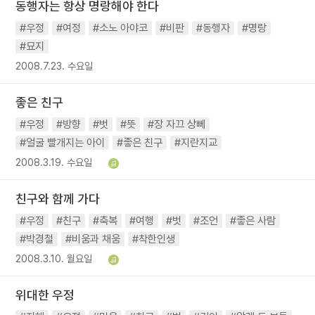
동행자는 항상 명랑해야 한다
#우정
#여정
#소노 아야코
#비판
#동행자
#명랑
#묘지
2008.7.23. 수요일
좋은 친구
#우정
#방향
#벗
#뜻
#장 자끄 상뻬
#얼굴 빨개지는 아이
#좋은 친구
#지란지교
2008.3.19. 수요일
친구와 함께 가다
#우정
#친구
#축복
#여행
#벗
#조언
#좋은 사람
#박경철
#비움과 채움
#착한인생
2008.3.10. 월요일
위대한 우정