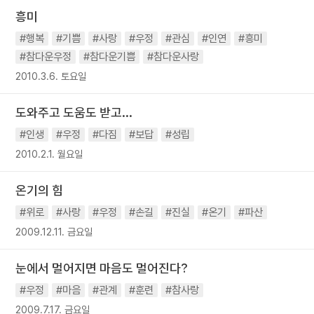
흥미
#행복
#기쁨
#사랑
#우정
#관심
#인연
#흥미
#참다운우정
#참다운기쁨
#참다운사랑
2010.3.6. 토요일
도와주고 도움도 받고...
#인생
#우정
#다짐
#보답
#성립
2010.2.1. 월요일
온기의 힘
#위로
#사랑
#우정
#손길
#진실
#온기
#파산
2009.12.11. 금요일
눈에서 멀어지면 마음도 멀어진다?
#우정
#마음
#관계
#훈련
#참사랑
2009.7.17. 금요일