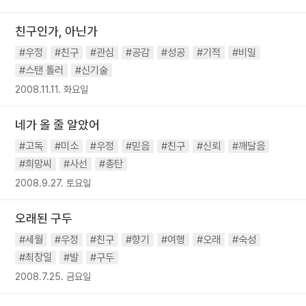
친구인가, 아닌가
#우정
#친구
#관심
#공감
#성공
#기적
#비밀
#스탠 톨러
#신기술
2008.11.11. 화요일
네가 올 줄 알았어
#고독
#미소
#우정
#믿음
#친구
#신뢰
#깨달음
#희망씨
#사선
#총탄
2008.9.27. 토요일
오래된 구두
#세월
#우정
#친구
#향기
#여행
#오래
#숙성
#최창일
#발
#구두
2008.7.25. 금요일