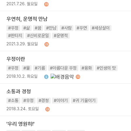
2021.7.26. 월요일
우연히, 운명적 만남
#우정
#삶
#꿈
#만남
#사람
#우연
#세상살이
#판타지
#신비로운일
#운명적
2021.3.29. 월요일
우정이란
#우정
#물
#기름
#아름다운 우정
#융화
#인생의 맛
2018.10.2. 화요일
소통과 경청
#소통
#우정
#경청
#이야기
#귀 기울이기
2018.3.24. 토요일
'우리 영원히!'