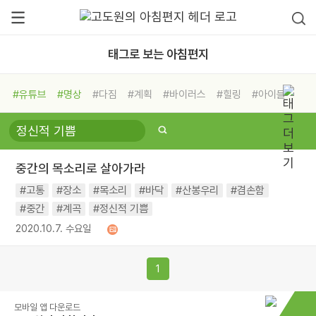
태그로 보는 아침편지
#유튜브
#명상
#다짐
#계획
#바이러스
#힐링
#아이들
#비전캠프
#독서캠프
#삶
#경험
#사람
#도움
#선택
#희망
#나눔
#친구
#링컨학교
#극복
#리더
#위기
중간의 목소리로 살아가라
#독서
#건강
#면역력
#고통
#장소
#목소리
#바닥
#산봉우리
#겸손함
#중간
#계곡
#정신적 기쁨
2020.10.7. 수요일
1
모바일 앱 다운로드