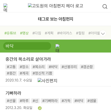
태그로 보는 아침편지
#유튜브
#명상
#다짐
#계획
#바이러스
#힐링
#아이들
#비전캠프
#독서캠프
#삶
#경험
#사람
#도움
#선택
#희망
#나눔
#친구
#링컨학교
#극복
#리더
#위기
중간의 목소리로 살아가라
#독서
#건강
#면역력
#고통
#장소
#목소리
#바닥
#산봉우리
#겸손함
#중간
#계곡
#정신적 기쁨
2020.10.7. 수요일
기뻐하라
#선물
#하루
#신
#기뻐하라
#가득
#바닥
#샘물
2012.3.20. 화요일