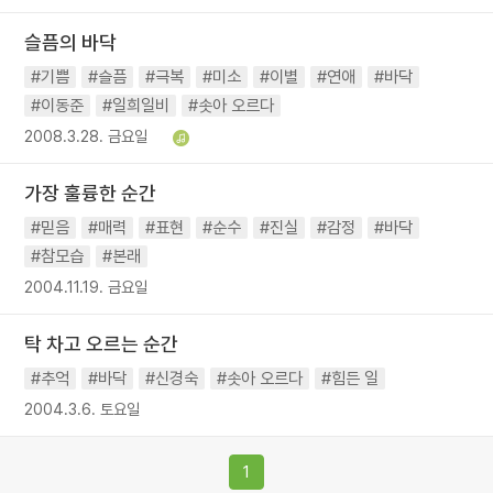
슬픔의 바닥
#기쁨
#슬픔
#극복
#미소
#이별
#연애
#바닥
#이동준
#일희일비
#솟아 오르다
2008.3.28. 금요일
가장 훌륭한 순간
#믿음
#매력
#표현
#순수
#진실
#감정
#바닥
#참모습
#본래
2004.11.19. 금요일
탁 차고 오르는 순간
#추억
#바닥
#신경숙
#솟아 오르다
#힘든 일
2004.3.6. 토요일
1