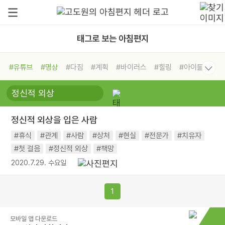
태그로 보는 아침편지
#유튜브
#명상
#다짐
#계획
#바이러스
#힐링
#아이들
#비전캠프
#독서캠프
#삶
#경험
#사람
#도움
#선택
#희망
#나눔
#친구
#링컨학교
#극복
#리더
#위기
정신적 외상을 입은 사람
#독서
#건강
#면역력
#휴식
#관계
#사람
#상처
#현실
#전문가
#치유자
#첫 걸음
#정신적 외상
#책망
2020.7.29. 수요일
1
모바일 앱 다운로드