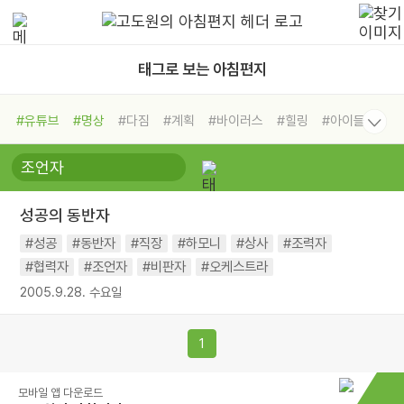
태그로 보는 아침편지
#유튜브
#명상
#다짐
#계획
#바이러스
#힐링
#아이들
#비전캠프
#독서캠프
#삶
#경험
#사람
#도움
#선택
#희망
#나눔
#친구
#링컨학교
#극복
#리더
#위기
성공의 동반자
#독서
#건강
#면역력
#성공
#동반자
#직장
#하모니
#상사
#조력자
#협력자
#조언자
#비판자
#오케스트라
2005.9.28. 수요일
1
모바일 앱 다운로드