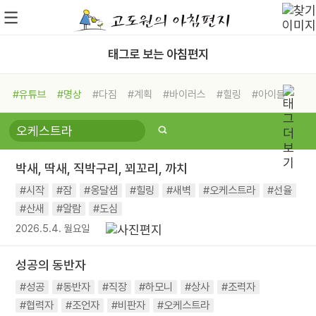
태그로 보는 아침편지
#유튜브
#명상
#다짐
#계획
#바이러스
#힐링
#아이들
#비전캠프
#독서캠프
#삶
#경험
#사람
#도움
#선택
#희망
#나눔
#친구
#링컨학교
#극복
#리더
#위기
박새, 딱새, 직박구리, 꾀꼬리, 까치
#독서
#건강
#면역력
#시작
#잠
#옹달샘
#힐링
#새벽
#오케스트라
#선율
#산새
#알람
#도심
2026.5.4. 월요일
성공의 동반자
#성공
#동반자
#직장
#하모니
#상사
#조력자
#협력자
#조언자
#비판자
#오케스트라