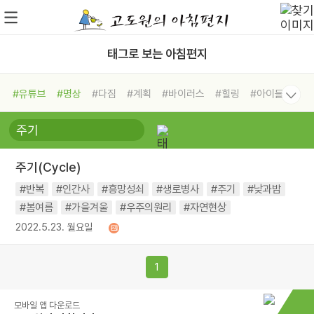
태그로 보는 아침편지
#유튜브
#명상
#다짐
#계획
#바이러스
#힐링
#아이들
#비전캠프
#독서캠프
#삶
#경험
#사람
#도움
#선택
#희망
#나눔
#친구
#링컨학교
#극복
#리더
#위기
주기(Cycle)
#독서
#건강
#면역력
#반복
#인간사
#흥망성쇠
#생로병사
#주기
#낮과밤
#봄여름
#가을겨울
#우주의원리
#자연현상
2022.5.23. 월요일
1
모바일 앱 다운로드