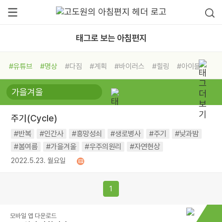
태그로 보는 아침편지
#유튜브
#명상
#다짐
#계획
#바이러스
#힐링
#아이들
#비전캠프
#독서캠프
#삶
#경험
#사람
#도움
#선택
#희망
#나눔
#친구
#링컨학교
#극복
#리더
#위기
주기(Cycle)
#독서
#건강
#면역력
#반복
#인간사
#흥망성쇠
#생로병사
#주기
#낮과밤
#봄여름
#가을겨울
#우주의원리
#자연현상
2022.5.23. 월요일
1
모바일 앱 다운로드