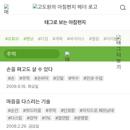
태그로 보는 아침편지
#유튜브
#명상
#다짐
#계획
#바이러스
#힐링
#아이들
#비전캠프
#독서캠프
#삶
#경험
#사람
#도움
#선택
#희망
#나눔
#친구
#링컨학교
#극복
#리더
#위기
손을 펴고도 살 수 있다
#독서
#건강
#면역력
#손
#주먹
#손바닥
#깃털
#악수
#인생 수업
2009.6.16. 화요일
마음을 다스리는 기술
#순간
#부드러움
#주먹
#단호함
#이지드로 페르낭데
#다스림
#강약
#1%
#결연함
#분명함
2008.2.29. 금요일