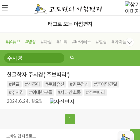
태그로 보는 아침편지
#유튜브
#명상
#다짐
#계획
#바이러스
#힐링
#아이들
#비전캠프
#독서캠프
#삶
#경험
#사람
#도움
#선택
#희망
#나눔
#친구
#링컨학교
#극복
#리더
#위기
한글학자 주시경('주보따리')
#독서
#건강
#면역력
#한글
#신조어
#문화유산
#민족정신
#혼이담긴말
#주시경
#위대한분들
#세대간소통
#주보따리
2024.6.24. 월요일
1
모바일 앱 다운로드