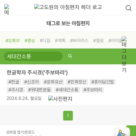
태그로 보는 아침편지
#유튜브
#명상
#다짐
#계획
#바이러스
#힐링
#아이들
#비전캠프
#독서캠프
#삶
#경험
#사람
#도움
#선택
#희망
#나눔
#친구
#링컨학교
#극복
#리더
#위기
한글학자 주시경('주보따리')
#독서
#건강
#면역력
#한글
#신조어
#문화유산
#민족정신
#혼이담긴말
#주시경
#위대한분들
#세대간소통
#주보따리
2024.6.24. 월요일
1
모바일 앱 다운로드