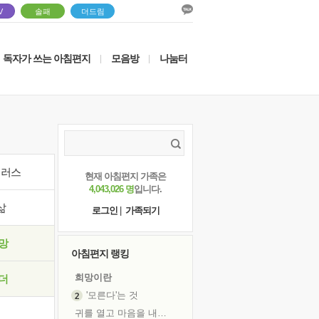
V
솔패
더드림
독자가 쓰는 아침편지
모음방
나눔터
|
|
이러스
현재 아침편지 가족은
4,043,026 명
입니다.
삶
로그인
|
가족되기
망
아침편지 랭킹
희망이란
더
'모른다'는 것
귀를 열고 마음을 내어주고