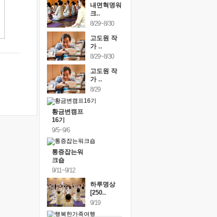
내면혁명워
크..
8/29~8/30
고도원 작
가 ..
8/29~8/30
고도원 작
가 ..
8/29
황금변캠프
16기
9/5~9/6
통증잡는워
크숍
9/11~9/12
하루명상
[250..
9/19