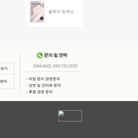
철학의 뒷계단
문의 및 연락
,
1644-8421
043-723-2033
 보기
아침 편지 관련문의
침편지
강연 및 인터뷰 문의
후원 관련 문의