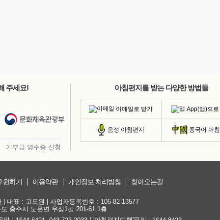
해 주세요!
아침편지를 받는 다양한 방법들
이메일로 받기
App(앱)으로
음성 아침편지
중국어 아
기부금 영수증 신청
후원하기
이용약관
개인정보 처리방침
찾아오는길
대표 : 고도원 | 사업자등록번호 : 105-82-13577
청북도 충주시 노은면 우성1길 201-61,1층
문의 :
,
/ '아침편지여행'문의 :