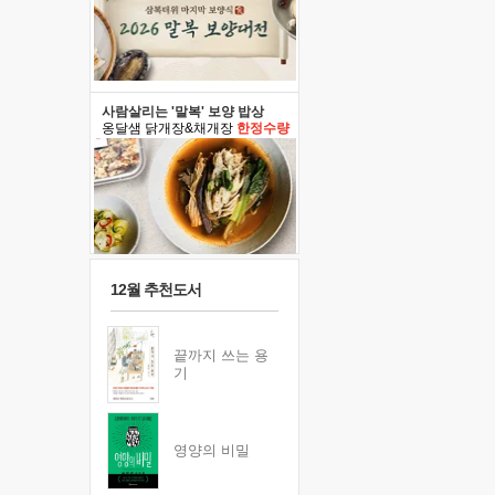
사람살리는 '말복' 보양 밥상
옹달샘 닭개장&채개장
한정수량
12월 추천도서
끝까지 쓰는 용
기
영양의 비밀