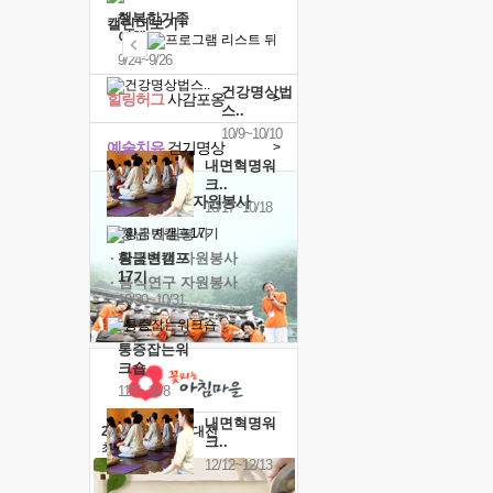
행복한가족
캘린더보기+
여행
9/24~9/26
건강명상법
힐링허그
사감포옹
>
스..
10/9~10/10
예술치유
걷기명상
>
내면혁명워
크..
'옹달샘의 꽃'
자원봉사
10/17~10/18
· 청년 자원봉사
· 금빛청년 자원봉사
황금변캠프
17기
· 음식연구 자원봉사
10/30~10/31
통증잡는워
크숍
11/7~11/8
내면혁명워
2026 말복 보양대전
크..
최대
74%할인
12/12~12/13