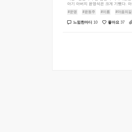
아기 아버지 윤영석은 크게 기뻤다. 아기
#운명
#윤동주
#이름
#마음의길
느낌한마디
좋아요
10
37