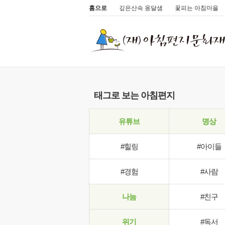
홈으로
깊은산속 옹달샘
꽃피는 아침마을
태그로 보는 아침편지
유튜브
명상
#힐링
#아이들
#경험
#사람
나눔
#친구
위기
#독서