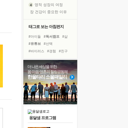
영적 성장의 여정
장 건강이 중요한 이유
신의 음성을 듣는다
흙이 된 몸으로 출근하는 여자
태그로 보는 아침편지
극과 극의 양 끝단
#아이들
#독서캠프
#삶
내가 '나다움'을 찾는 길
#유튜브
#선택
피해 갈 수 없는 사건들
#바이러스
#경험
#친구
처음 손을 잡았던 날
#힐링
#사람
#리더
꿈이 실제가 되는 것
#링컨학교
#계획
#도움
더 나은 세상을 위한
'말 타는 법'을 먼저
몸·마음·영혼의 힐링공동체
#명상
#극복
#나눔
졸업식 사진을 보며
한울타리 소울패밀리
#다짐
#건강
#면역력
극심한 변비, 어깨결림, 수면 장애
#위기
#독서
#비전캠프
아픈 아버지를 위한 공간 설계
#희망
슬럼프
보고 싶은 어머니
유년 시절의 부산 영도 바다
옹달샘 프로그램
못된 꼰대들