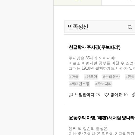
한글학자 주시경('주보따리')
주시경은 35세가 되어서야
비로소 이런저런 공부를 마칠 수 있었
그때는 1910년 불행하게도 나라가 일제
#한글
#신조어
#문화유산
#민
#세대간소통
#주보따리
느낌한마디
좋아요
25
10
윤동주의 아명, '해환'(해처럼 빛나라
윤씨 댁 장손의 출생은
지난 8년간이나 온 집안이 기다려왔던