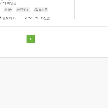
의 아명은...
#해환
#민족정신
#불멸의꽃
모으기
2022.5.24. 화요일
12
1