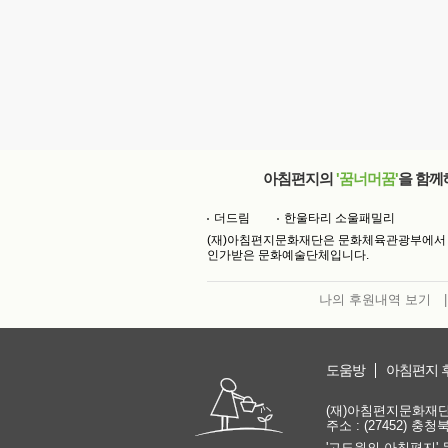
아침편지의
'꿈너머꿈'
을 함께
더드림
한울타리 소울패밀리
(재)아침편지문화재단은 문화체육관광부에서
인가받은 문화예술단체입니다.
나의 후원내역 보기
|
도움방
아침편지 
(재)아침편지문화재단 | 
주소 : (27452) 충
'고도원의 아침편지' 