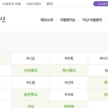
아침편지 여행
아버지센터
BDS
고도원T
재단소개
아침편지는
지난 아침편지
|
|
|
#다짐
#계획
#바
비전캠프
독서캠프
#
#도움
#선택
희
링컨학교
#극복
리
건강
면역력