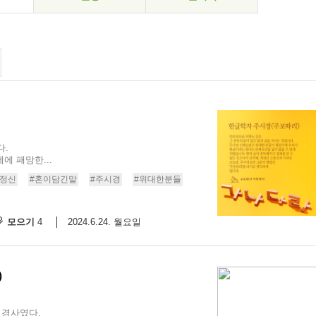
다.
에 패망한...
족정신
#혼이담긴말
#주시경
#위대한분들
모으기
2024.6.24. 월요일
4
)
 경사였다.