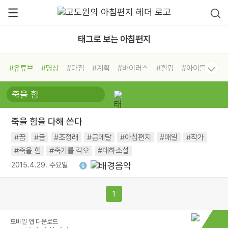
태그로 보는 아침편지
#유튜브
#명상
#다짐
#계획
#바이러스
#힐링
#아이들
#비전캠프
#독서캠프
#삶
#경험
#사람
#도움
#선택
#희망
#나눔
#친구
#링컨학교
#극복
#리더
#위기
죽을 힘을 다해 쓴다
#독서
#건강
#면역력
#꿈
#글
#조정래
#금메달
#아침편지
#매일
#작가
#죽을 힘
#죽기를 각오
#대하소설
2015.4.29. 수요일
1
모바일 앱 다운로드