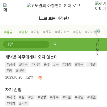
태그로 보는 아침편지
#유튜브
#명상
#다짐
#계획
#바이러스
#힐링
#아이들
#비전캠프
#독서캠프
#삶
#경험
#사람
#도움
#선택
#희망
#나눔
#친구
#링컨학교
#극복
#리더
#위기
새벽은 아무에게나 오지 않는다
#독서
#건강
#면역력
#긍정
#마음
#사람
#잠
#몸
#생명
#기운
#매일
#밤
#새벽
2023.10.20. 금요일
자기 존엄
#시작
#삶
#빛
#생명
#하루
#하늘
#사명
#매일
#혁명
#새벽