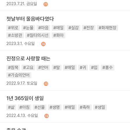
2023.7.21. 금요일
첫날부터 울음바다였다
#위로
#눈물
#마음
#매일
#실감
#전장
#화재현장
#소방관
#질타의시선
#화마
2023.3.1. 수요일
진정으로 사랑할 때는
#침묵
#고요
#언어
#말
#매일
#귀
#입
#홍수
#가슴의언어
2022.9.17. 토요일
1년 365일이 생일
#삶
#아침
#선물
#생명
#매일
#축하
#생일
2022.4.13. 수요일