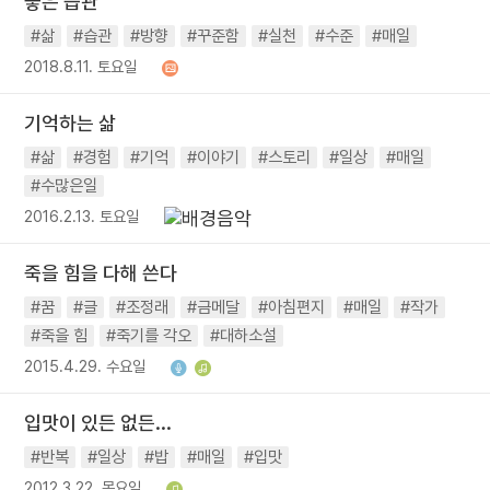
좋은 습관
#삶
#습관
#방향
#꾸준함
#실천
#수준
#매일
2018.8.11. 토요일
기억하는 삶
#삶
#경험
#기억
#이야기
#스토리
#일상
#매일
#수많은일
2016.2.13. 토요일
죽을 힘을 다해 쓴다
#꿈
#글
#조정래
#금메달
#아침편지
#매일
#작가
#죽을 힘
#죽기를 각오
#대하소설
2015.4.29. 수요일
입맛이 있든 없든...
#반복
#일상
#밥
#매일
#입맛
2012.3.22. 목요일