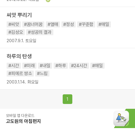
씨앗 뿌리기
#씨앗
#꿈너머꿈
#열매
#정성
#꾸준함
#매일
#김성오
#성공의 결과
2007.9.1. 토요일
하루의 탄생
#시간
#미래
#내일
#하루
#24시간
#매일
#피에르 쌍소
#느림
2003.1.14. 화요일
1
모바일 앱 다운로드
고도원의 아침편지