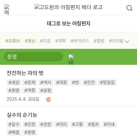
태그로 보는 아침편지
#유튜브
#명상
#다짐
#계획
#바이러스
#힐링
#아이들
#비전캠프
#독서캠프
#삶
#경험
#사람
#도움
#선택
#희망
#나눔
#친구
#링컨학교
#극복
#리더
#위기
전진하는 자의 벗
#독서
#건강
#면역력
#세상
#문제
#역사
#대응
#벗
#진전
#뒷걸음
#증명
#역풍
#굴절
2025.4.4. 금요일
실수의 순기능
#실수
#인정
#관점
#의미
#고통
#결과
#자세
#해결
#증명