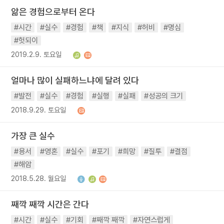
앎은 경험으로부터 온다
#시간
#실수
#경험
#책
#지식
#허비
#명심
#헛되이
2019.2.9. 토요일
얼마나 많이 실패하느냐에 달려 있다
#발전
#실수
#경험
#실행
#실패
#성공의 크기
2018.9.29. 토요일
가장 큰 실수
#용서
#영혼
#실수
#포기
#희망
#질투
#결점
#해암
2018.5.28. 월요일
째깍 째깍 시간은 간다
#시간
#실수
#기회
#째깍 째깍
#자연스럽게