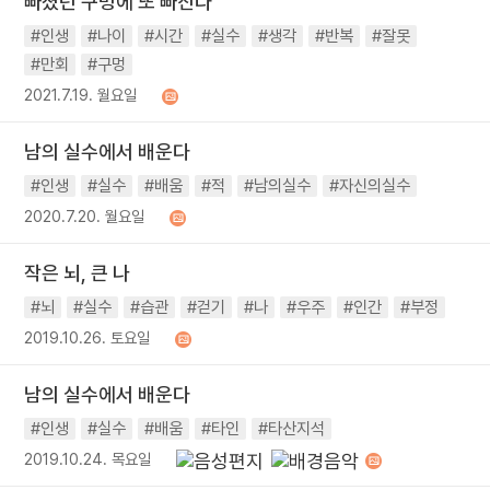
빠졌던 구멍에 또 빠진다
#인생
#나이
#시간
#실수
#생각
#반복
#잘못
#만회
#구멍
2021.7.19. 월요일
남의 실수에서 배운다
#인생
#실수
#배움
#적
#남의실수
#자신의실수
2020.7.20. 월요일
작은 뇌, 큰 나
#뇌
#실수
#습관
#걷기
#나
#우주
#인간
#부정
2019.10.26. 토요일
남의 실수에서 배운다
#인생
#실수
#배움
#타인
#타산지석
2019.10.24. 목요일