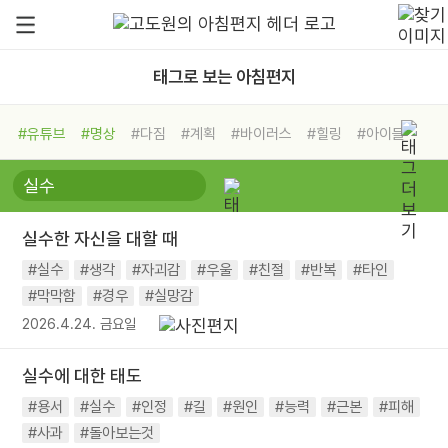
태그로 보는 아침편지
#유튜브
#명상
#다짐
#계획
#바이러스
#힐링
#아이들
#비전캠프
#독서캠프
#삶
#경험
#사람
#도움
#선택
#희망
#나눔
#친구
#링컨학교
#극복
#리더
#위기
실수한 자신을 대할 때
#독서
#건강
#면역력
#실수
#생각
#자괴감
#우울
#친절
#반복
#타인
#막막함
#경우
#실망감
2026.4.24. 금요일
실수에 대한 태도
#용서
#실수
#인정
#길
#원인
#능력
#근본
#피해
#사과
#돌아보는것