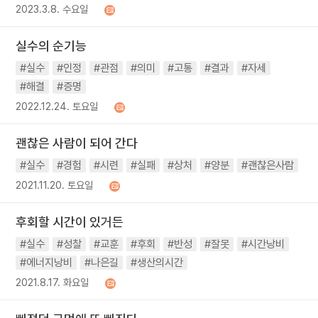
2023.3.8. 수요일
실수의 순기능
#실수
#인정
#관점
#의미
#고통
#결과
#자세
#해결
#증명
2022.12.24. 토요일
괜찮은 사람이 되어 간다
#실수
#경험
#시련
#실패
#상처
#양분
#괜찮은사람
2021.11.20. 토요일
후회할 시간이 있거든
#실수
#성찰
#교훈
#후회
#반성
#잘못
#시간낭비
#에너지낭비
#나은길
#생산의시간
2021.8.17. 화요일