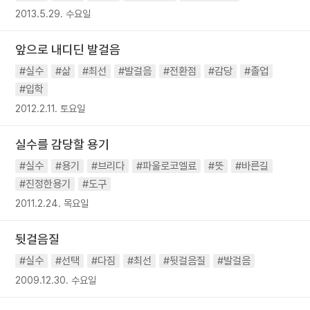
2013.5.29. 수요일
앞으로 내디딘 발걸음
#실수
#삶
#최선
#발걸음
#전환점
#감당
#졸업
#입학
2012.2.11. 토요일
실수를 감당할 용기
#실수
#용기
#브리다
#파울로코엘료
#뜻
#바른길
#진정한용기
#도구
2011.2.24. 목요일
뒷걸음질
#실수
#선택
#다짐
#최선
#뒷걸음질
#발걸음
2009.12.30. 수요일