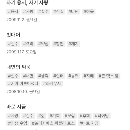
자기 용서, 자기 사랑
#용서
#사랑
#실수
#진실
#비난
#허물
2009.11.2. 월요일
빗대어
#실수
#격려
#약점
#칭찬
#재치
2009.1.17. 토요일
내면의 싸움
#실수
#내면
#생각
#실패
#능력
#지배
#존 맥스 웰
#꿈이 이루어졌다
#좌지우지
2008.10.10. 금요일
바로 지금
#사랑
#실수
#삶
#기회
#모험
#후회
#타이밍
#인생 수업
#엘리자베스 퀴블러 로스
#바로 지금