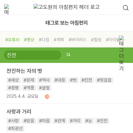
태그로 보는 아침편지
#유튜브
#명상
#다짐
#계획
#바이러스
#힐링
#아이들
#비전캠프
#독서캠프
#삶
#경험
#사람
#도움
#선택
#희망
#나눔
#친구
#링컨학교
#극복
#리더
#위기
전진하는 자의 벗
#독서
#건강
#면역력
#세상
#문제
#역사
#대응
#벗
#진전
#뒷걸음
#증명
#역풍
#굴절
2025.4.4. 금요일
사랑과 거리
#사랑
#믿음
#마음
#관계
#거리
#눈
#진전
#최광선