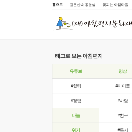
홈으로
깊은산속 옹달샘
꽃피는 아침마을
태그로 보는 아침편지
유튜브
명상
#힐링
#아이들
#경험
#사람
나눔
#친구
위기
#독서