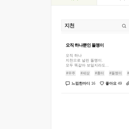
오직 하나뿐인 돌멩이
오직 하나
지천으로 널린 돌멩이.
모두 똑같아 보일지라도...
#우주
#세상
#흉터
#돌멩이
느낌한마디
좋아요
16
49