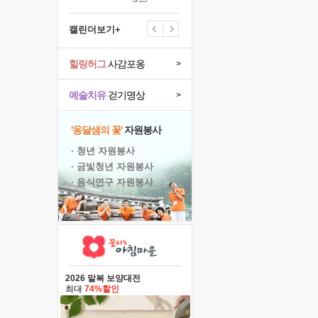
캘린더보기+
힐링허그
사감포옹
>
예술치유
걷기명상
>
'옹달샘의 꽃'
자원봉사
· 청년 자원봉사
· 금빛청년 자원봉사
· 음식연구 자원봉사
2026 말복 보양대전
최대
74%할인