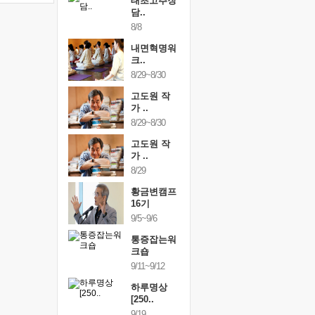
행복한가족
태초고추장
행복한가
여행
담..
여행
24~9/26
8/8
9/24~9/26
건강명상법
내면혁명워
건강명상
..
크..
스..
/9~10/10
8/29~8/30
10/9~10/10
내면혁명워
고도원 작
내면혁명
..
가 ..
크..
/17~10/18
8/29~8/30
10/17~10/18
황금변캠프
고도원 작
황금변캠
7기
가 ..
17기
/30~10/31
8/29
10/30~10/31
통증잡는워
황금변캠프
통증잡는
크숍
16기
크숍
/7~11/8
9/5~9/6
11/7~11/8
내면혁명워
통증잡는워
내면혁명
..
크숍
크..
/12~12/13
9/11~9/12
12/12~12/13
하루명상
[250..
9/19