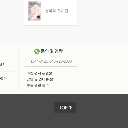
철학의 뒷계단
문의 및 연락
,
1644-8421
043-723-2033
 보기
아침 편지 관련문의
침편지
강연 및 인터뷰 문의
후원 관련 문의