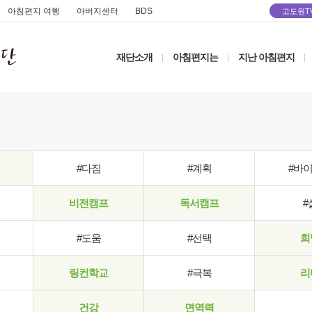
아침편지 여행
아버지센터
BDS
고도원T
재단소개
아침편지는
지난 아침편지
|
|
|
#다짐
#계획
#바
비전캠프
독서캠프
#
#도움
#선택
희
링컨학교
#극복
리
건강
면역력