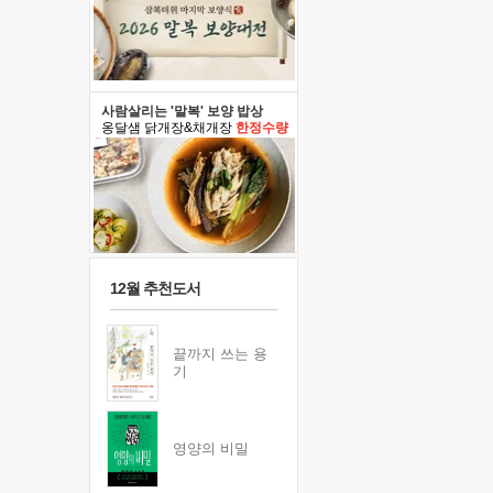
사람살리는 '말복' 보양 밥상
옹달샘 닭개장&채개장
한정수량
12월 추천도서
끝까지 쓰는 용
기
영양의 비밀