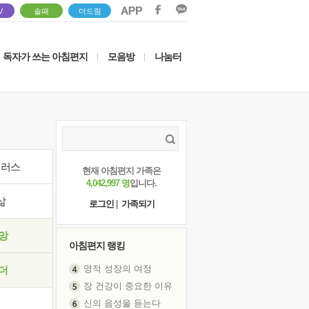
V
솔패
더드림
독자가 쓰는 아침편지
모음방
나눔터
|
|
이러스
현재 아침편지 가족은
4,042,997 명
입니다.
삶
로그인
|
가족되기
망
아침편지 랭킹
영적 성장의 여정
더
장 건강이 중요한 이유
신의 음성을 듣는다