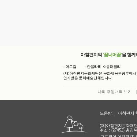
아침편지의
'꿈너머꿈'
을 함께
더드림
한울타리 소울패밀리
(재)아침편지문화재단은 문화체육관광부에서
인가받은 문화예술단체입니다.
나의 후원내역 보기
|
도움방
아침편지 
(재)아침편지문화재단 | 
주소 : (27452) 충
'고도원의 아침편지' 