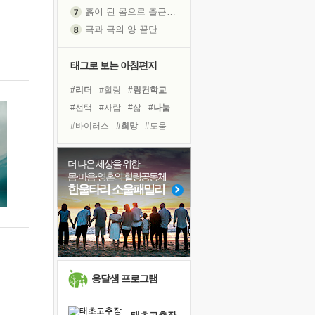
흙이 된 몸으로 출근하는 여자
극과 극의 양 끝단
내가 '나다움'을 찾는 길
피해 갈 수 없는 사건들
태그로 보는 아침편지
처음 손을 잡았던 날
#리더
#힐링
#링컨학교
꿈이 실제가 되는 것
#선택
#사람
#삶
#나눔
'말 타는 법'을 먼저
#바이러스
#희망
#도움
졸업식 사진을 보며
#명상
#극복
#유튜브
아픈 아버지를 위한 공간 설계
#경험
#독서
#건강
더 나은 세상을 위한
극심한 변비, 어깨결림, 수면 장애
몸·마음·영혼의 힐링공동체
#면역력
#친구
#위기
보고 싶은 어머니
한울타리 소울패밀리
#계획
#아이들
유년 시절의 부산 영도 바다
#독서캠프
#다짐
못된 꼰대들
#비전캠프
거울 속의 나
희망이란
'모른다'는 것
옹달샘 프로그램
귀를 열고 마음을 내어주고