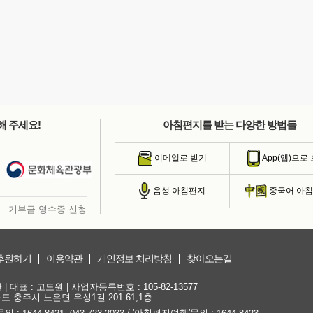
해 주세요!
아침편지를 받는 다양한 방법들
이메일로 받기
App(앱)으로
음성 아침편지
중국어 아
기부금 영수증 신청
후원하기
이용약관
개인정보 처리방침
찾아오는길
대표 : 고도원 | 사업자등록번호 : 105-82-13577
청북도 충주시 노은면 우성1길 201-61,1층
문의 :
,
/ '아침편지여행'문의 :