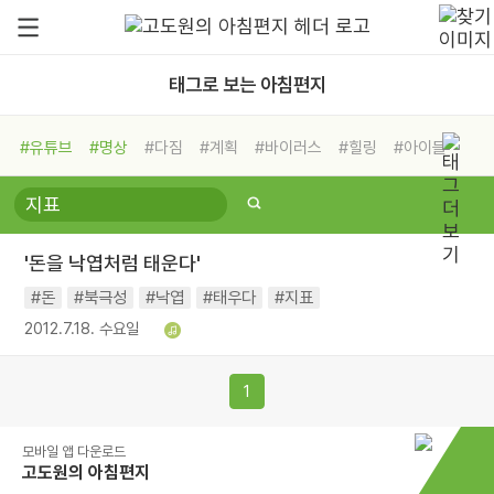
태그로 보는 아침편지
#유튜브
#명상
#다짐
#계획
#바이러스
#힐링
#아이들
#비전캠프
#독서캠프
#삶
#경험
#사람
#도움
#선택
#희망
#나눔
#친구
#링컨학교
#극복
#리더
#위기
'돈을 낙엽처럼 태운다'
#독서
#건강
#면역력
#돈
#북극성
#낙엽
#태우다
#지표
2012.7.18. 수요일
1
모바일 앱 다운로드
고도원의 아침편지