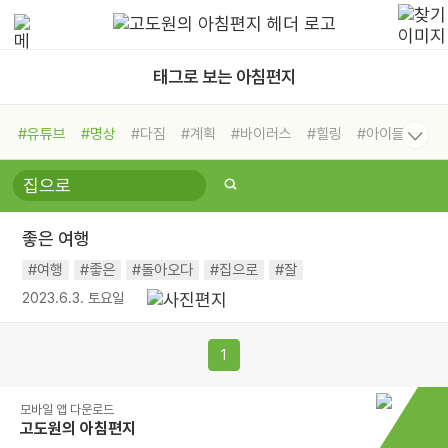
태그로 보는 아침편지
#유튜브
#명상
#다짐
#계획
#바이러스
#힐링
#아이들
#비전캠프
#독서캠프
#삶
#경험
#사람
#도움
#선택
#희망
#나눔
#친구
#링컨학교
#극복
#리더
#위기
좋은 여행
#독서
#건강
#면역력
#여행
#좋은
#돌아오다
#집으로
#잘
2023.6.3. 토요일
1
모바일 앱 다운로드
고도원의 아침편지