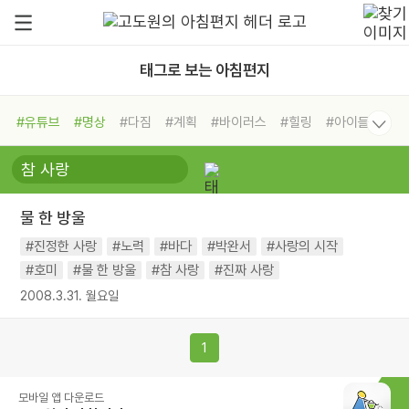
태그로 보는 아침편지
#유튜브
#명상
#다짐
#계획
#바이러스
#힐링
#아이들
#비전캠프
#독서캠프
#삶
#경험
#사람
#도움
#선택
#희망
#나눔
#친구
#링컨학교
#극복
#리더
#위기
물 한 방울
#독서
#건강
#면역력
#진정한 사랑
#노력
#바다
#박완서
#사랑의 시작
#호미
#물 한 방울
#참 사랑
#진짜 사랑
2008.3.31. 월요일
1
모바일 앱 다운로드