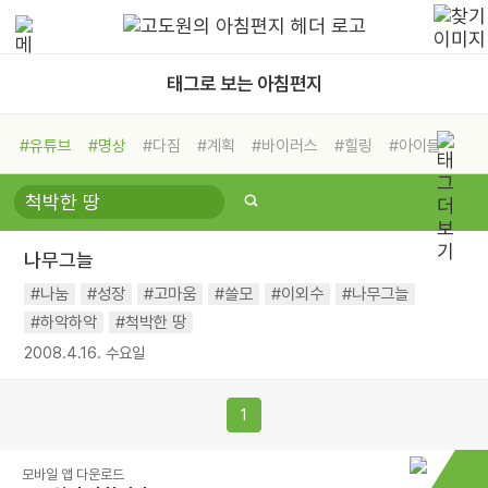
태그로 보는 아침편지
#유튜브
#명상
#다짐
#계획
#바이러스
#힐링
#아이들
#비전캠프
#독서캠프
#삶
#경험
#사람
#도움
#선택
#희망
#나눔
#친구
#링컨학교
#극복
#리더
#위기
나무그늘
#독서
#건강
#면역력
#나눔
#성장
#고마움
#쓸모
#이외수
#나무그늘
#하악하악
#척박한 땅
2008.4.16. 수요일
1
모바일 앱 다운로드