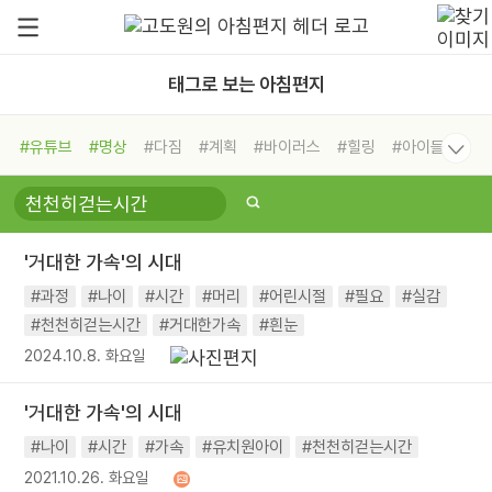
태그로 보는 아침편지
#유튜브
#명상
#다짐
#계획
#바이러스
#힐링
#아이들
#비전캠프
#독서캠프
#삶
#경험
#사람
#도움
#선택
#희망
#나눔
#친구
#링컨학교
#극복
#리더
#위기
'거대한 가속'의 시대
#독서
#건강
#면역력
#과정
#나이
#시간
#머리
#어린시절
#필요
#실감
#천천히걷는시간
#거대한가속
#흰눈
2024.10.8. 화요일
'거대한 가속'의 시대
#나이
#시간
#가속
#유치원아이
#천천히걷는시간
2021.10.26. 화요일