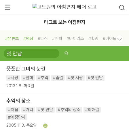
태그로 보는 아침편지
#유튜브
#명상
#다짐
#계획
#바이러스
#힐링
#아이들
#비전캠프
#독서캠프
#삶
#경험
#사람
#도움
#선택
#희망
#나눔
#친구
#링컨학교
#극복
#리더
#위기
풋풋한 그녀의 눈길
#독서
#건강
#면역력
#사랑
#환희
#추억
#숨결
#첫 사랑
#첫 만남
2013.1.8. 화요일
추억의 장소
#처음
#거리
#첫 만남
#추억의 장소
#최해걸
#애정만세
2005.11.3. 목요일