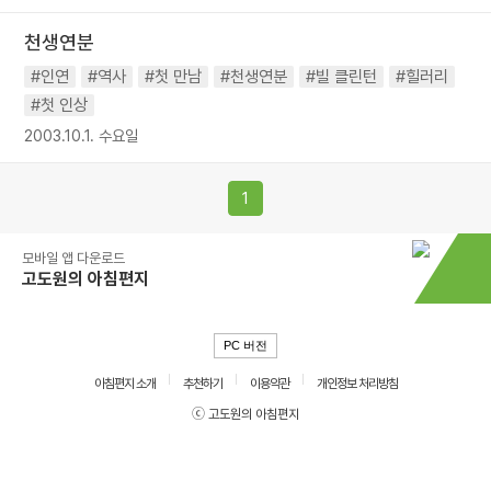
천생연분
#인연
#역사
#첫 만남
#천생연분
#빌 클린턴
#힐러리
#첫 인상
2003.10.1. 수요일
1
모바일 앱 다운로드
고도원의 아침편지
PC 버전
아침편지 소개
추천하기
이용약관
개인정보 처리방침
ⓒ 고도원의 아침편지