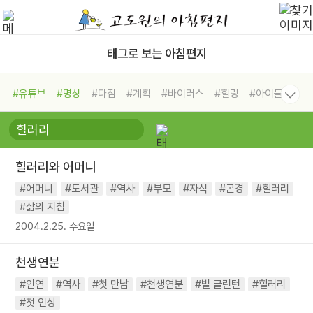
태그로 보는 아침편지
#유튜브
#명상
#다짐
#계획
#바이러스
#힐링
#아이들
#비전캠프
#독서캠프
#삶
#경험
#사람
#도움
#선택
#희망
#나눔
#친구
#링컨학교
#극복
#리더
#위기
힐러리와 어머니
#독서
#건강
#면역력
#어머니
#도서관
#역사
#부모
#자식
#곤경
#힐러리
#삶의 지침
2004.2.25. 수요일
천생연분
#인연
#역사
#첫 만남
#천생연분
#빌 클린턴
#힐러리
#첫 인상