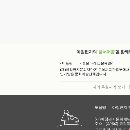
아침편지의
'꿈너머꿈'
을 함께
더드림
한울타리 소울패밀리
(재)아침편지문화재단은 문화체육관광부에서
인가받은 문화예술단체입니다.
나의 후원내역 보기
|
도움방
아침편지 
(재)아침편지문화재단 | 
주소 : (27452) 충
'고도원의 아침편지' 