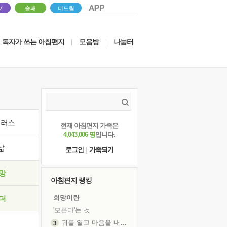
V
솔패
더드림
독자가 쓰는 아침편지
모음방
나눔터
|
|
이러스
현재 아침편지 가족은
4,043,006 명
입니다.
삶
로그인
|
가족되기
망
아침편지 랭킹
희망이란
더
'모른다'는 것
귀를 열고 마음을 내어주고