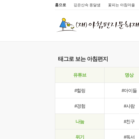
홈으로
깊은산속 옹달샘
꽃피는 아침마을
태그로 보는 아침편지
유튜브
명상
#힐링
#아이들
#경험
#사람
나눔
#친구
위기
#독서