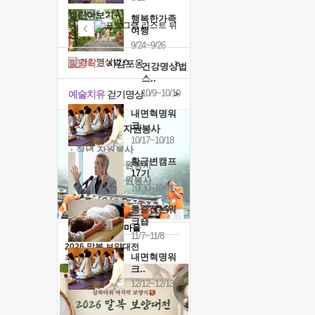
캘린더보기+
행복한가족
여행
9/24~9/26
힐링허그
사감포옹
>
건강명상법
스..
10/9~10/10
예술치유
걷기명상
>
내면혁명워
크..
'옹달샘의 꽃'
자원봉사
10/17~10/18
· 청년 자원봉사
황금변캠프
· 금빛청년 자원봉사
17기
· 음식연구 자원봉사
10/30~10/31
통증잡는워
크숍
11/7~11/8
2026 말복 보양대전
내면혁명워
최대
74%할인
크..
12/12~12/13