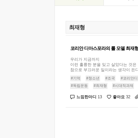
코리안 디아스포라의 롤 모델 최재
우리가 지금까지
이런 훌륭한 분을 잊고 살았다는 것은
참으로 부끄러운 일이라는 생각이 든다..
#기억
#청소년
#조국
#코리안
#독립운동
#최재형
#시대적과제
느낌한마디
좋아요
13
32