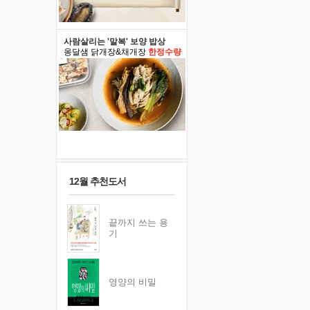
사람살리는 '말복' 보양 밥상
옹달샘 닭개장&채개장
한정수량
12월 추천도서
끝까지 쓰는 용
기
영양의 비밀