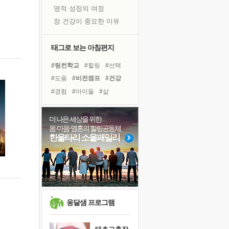
영적 성장의 여정
장 건강이 중요한 이유
신의 음성을 듣는다
흙이 된 몸으로 출근하는 여자
태그로 보는 아침편지
극과 극의 양 끝단
#링컨학교
#힐링
#선택
내가 '나다움'을 찾는 길
#도움
#비전캠프
#건강
피해 갈 수 없는 사건들
#경험
#아이들
#삶
처음 손을 잡았던 날
#바이러스
#독서
#위기
꿈이 실제가 되는 것
#리더
#다짐
#극복
더 나은 세상을 위한
'말 타는 법'을 먼저
몸·마음·영혼의 힐링공동체
#계획
#독서캠프
졸업식 사진을 보며
한울타리 소울패밀리
#유튜브
#친구
#사람
아픈 아버지를 위한 공간 설계
#면역력
#나눔
#희망
극심한 변비, 어깨결림, 수면 장애
#명상
보고 싶은 어머니
유년 시절의 부산 영도 바다
못된 꼰대들
옹달샘 프로그램
거울 속의 나