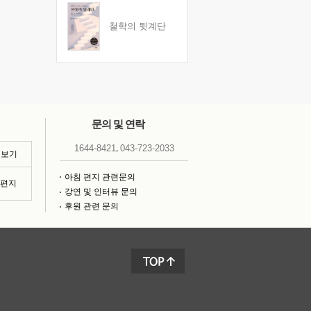
철학의 뒷계단
문의 및 연락
,
1644-8421
043-723-2033
 보기
아침 편지 관련문의
침편지
강연 및 인터뷰 문의
후원 관련 문의