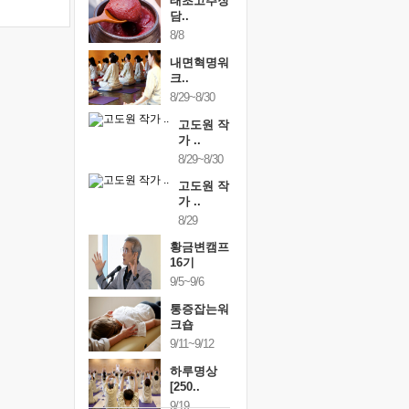
태초고추장
담..
8/8
내면혁명워
크..
8/29~8/30
고도원 작
가 ..
8/29~8/30
고도원 작
가 ..
8/29
황금변캠프
16기
9/5~9/6
통증잡는워
크숍
9/11~9/12
하루명상
[250..
9/19