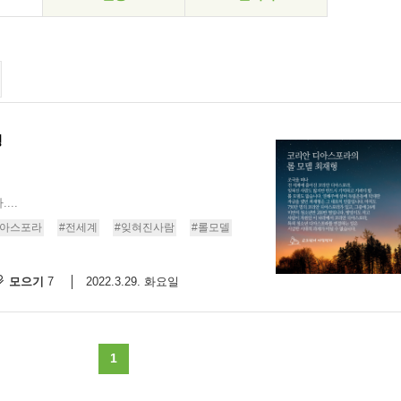
형
..
디아스포라
#전세계
#잊혀진사람
#롤모델
모으기
2022.3.29. 화요일
7
1