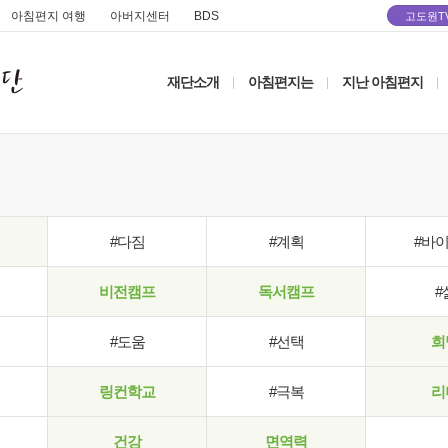
아침편지 여행
아버지센터
BDS
고도원T
재단소개
아침편지는
지난 아침편지
|
|
|
#다짐
#계획
#바
비전캠프
독서캠프
#
#도움
#선택
희
링컨학교
#극복
리
건강
면역력