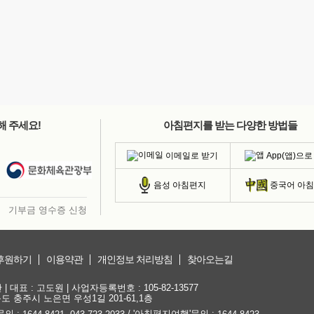
해 주세요!
아침편지를 받는 다양한 방법들
이메일로 받기
App(앱)으로
음성 아침편지
중국어 아
기부금 영수증 신청
후원하기
이용약관
개인정보 처리방침
찾아오는길
대표 : 고도원 | 사업자등록번호 : 105-82-13577
청북도 충주시 노은면 우성1길 201-61,1층
문의 :
,
/ '아침편지여행'문의 :