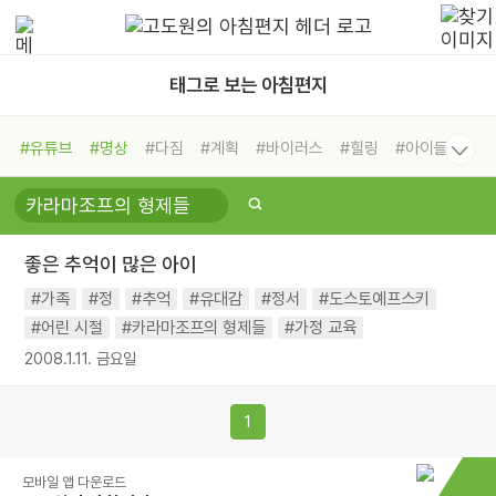
태그로 보는 아침편지
#유튜브
#명상
#다짐
#계획
#바이러스
#힐링
#아이들
#비전캠프
#독서캠프
#삶
#경험
#사람
#도움
#선택
#희망
#나눔
#친구
#링컨학교
#극복
#리더
#위기
좋은 추억이 많은 아이
#독서
#건강
#면역력
#가족
#정
#추억
#유대감
#정서
#도스토예프스키
#어린 시절
#카라마조프의 형제들
#가정 교육
2008.1.11. 금요일
1
모바일 앱 다운로드