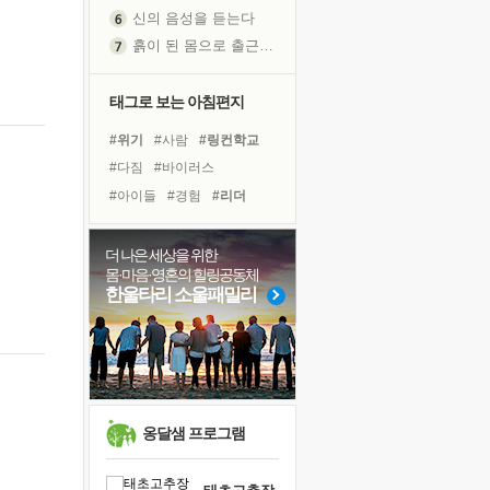
신의 음성을 듣는다
흙이 된 몸으로 출근하는 여자
극과 극의 양 끝단
내가 '나다움'을 찾는 길
태그로 보는 아침편지
피해 갈 수 없는 사건들
#위기
#사람
#링컨학교
처음 손을 잡았던 날
#다짐
#바이러스
꿈이 실제가 되는 것
#아이들
#경험
#리더
'말 타는 법'을 먼저
#면역력
#건강
#유튜브
아픈 아버지를 위한 공간 설계
#독서캠프
#명상
#희망
더 나은 세상을 위한
졸업식 사진을 보며
몸·마음·영혼의 힐링공동체
#비전캠프
#힐링
#선택
극심한 변비, 어깨결림, 수면 장애
한울타리 소울패밀리
#친구
#극복
#나눔
#삶
보고 싶은 어머니
#독서
#계획
#도움
마음이 멈춰 버린 곳
유년 시절의 부산 영도 바다
못된 꼰대들
희망이란
옹달샘 프로그램
'모른다'는 것