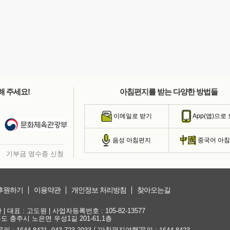
해 주세요!
아침편지를 받는 다양한 방법들
이메일로 받기
App(앱)으로
음성 아침편지
중국어 아
기부금 영수증 신청
후원하기
이용약관
개인정보 처리방침
찾아오는길
대표 : 고도원 | 사업자등록번호 : 105-82-13577
청북도 충주시 노은면 우성1길 201-61,1층
문의 :
,
/ '아침편지여행'문의 :