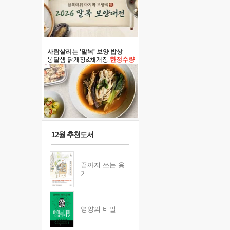
사람살리는 '말복' 보양 밥상
옹달샘 닭개장&채개장
한정수량
12월 추천도서
끝까지 쓰는 용
기
영양의 비밀