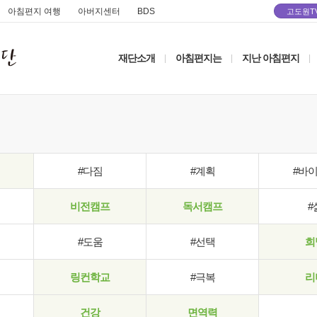
아침편지 여행
아버지센터
BDS
고도원T
재단소개
아침편지는
지난 아침편지
|
|
|
#다짐
#계획
#바
비전캠프
독서캠프
#
#도움
#선택
희
링컨학교
#극복
리
건강
면역력