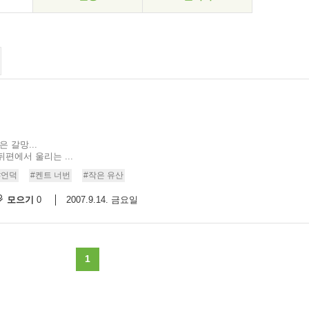
 갈망...
편에서 울리는 ...
#언덕
#켄트 너번
#작은 유산
모으기
2007.9.14. 금요일
0
1