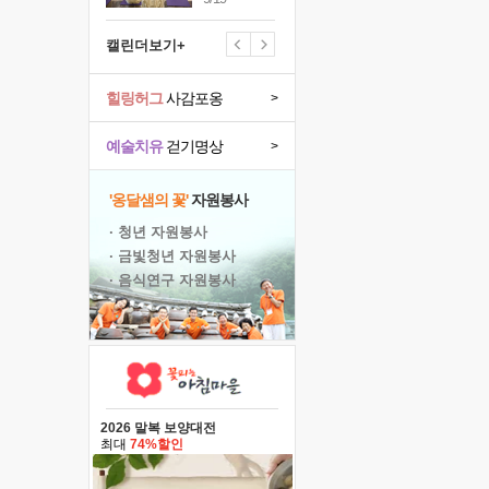
캘린더보기+
힐링허그
사감포옹
>
예술치유
걷기명상
>
'옹달샘의 꽃'
자원봉사
· 청년 자원봉사
· 금빛청년 자원봉사
· 음식연구 자원봉사
2026 말복 보양대전
최대
74%할인