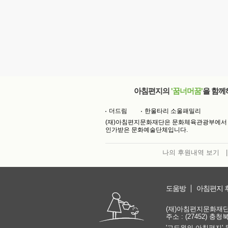
아침편지의
'꿈너머꿈'
을 함께
더드림
한울타리 소울패밀리
(재)아침편지문화재단은 문화체육관광부에서
인가받은 문화예술단체입니다.
나의 후원내역 보기
|
도움방
아침편지 
(재)아침편지문화재단 | 
주소 : (27452) 충
'고도원의 아침편지' 