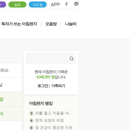
V
솔패
더드림
독자가 쓰는 아침편지
모음방
나눔터
|
|
이러스
현재 아침편지 가족은
4,042,957 명
입니다.
삶
로그인
|
가족되기
망
아침편지 랭킹
귀를 열고 마음을 내어주고
더
영적 성장의 여정
장 건강이 중요한 이유