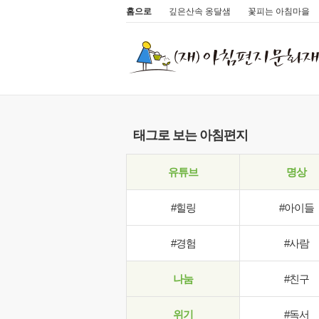
홈으로
깊은산속 옹달샘
꽃피는 아침마을
태그로 보는 아침편지
유튜브
명상
#힐링
#아이들
#경험
#사람
나눔
#친구
위기
#독서