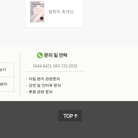
철학의 뒷계단
문의 및 연락
,
1644-8421
043-723-2033
 보기
아침 편지 관련문의
침편지
강연 및 인터뷰 문의
후원 관련 문의