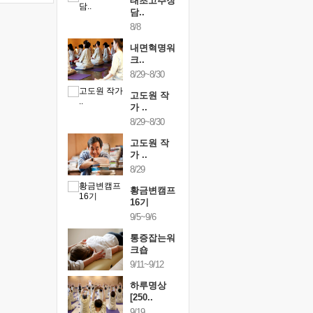
행복한가족
태초고추장
행복한가
여행
담..
여행
24~9/26
8/8
9/24~9/26
건강명상법
내면혁명워
건강명상
..
크..
스..
/9~10/10
8/29~8/30
10/9~10/10
내면혁명워
고도원 작
내면혁명
..
가 ..
크..
/17~10/18
8/29~8/30
10/17~10/18
황금변캠프
고도원 작
황금변캠
7기
가 ..
17기
/30~10/31
8/29
10/30~10/31
통증잡는워
황금변캠프
통증잡는
크숍
16기
크숍
/7~11/8
9/5~9/6
11/7~11/8
내면혁명워
통증잡는워
내면혁명
..
크숍
크..
/12~12/13
9/11~9/12
12/12~12/13
하루명상
[250..
9/19