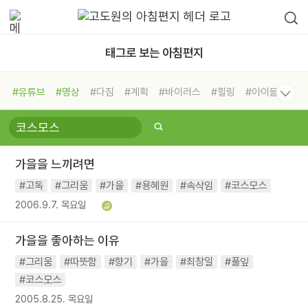
태그로 보는 아침편지
#유튜브
#명상
#다짐
#계획
#바이러스
#힐링
#아이들
#비전캠프
#독서캠프
#삶
#경험
#사람
#도움
#선택
#희망
#나눔
#친구
#링컨학교
#극복
#리더
#위기
가을을 느끼려면
#독서
#건강
#면역력
#고독
#그리움
#가을
#용혜원
#속삭임
#코스모스
2006.9.7. 목요일
가을을 좋아하는 이유
#그리움
#따뜻함
#향기
#가을
#최창일
#풀잎
#코스모스
2005.8.25. 목요일