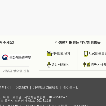
해 주세요!
아침편지를 받는 다양한 방법들
이메일로 받기
App(앱)으로
음성 아침편지
중국어 아
기부금 영수증 신청
후원하기
이용약관
개인정보 처리방침
찾아오는길
대표 : 고도원 | 사업자등록번호 : 105-82-13577
청북도 충주시 노은면 우성1길 201-61,1층
문의 :
,
/ '아침편지여행'문의 :