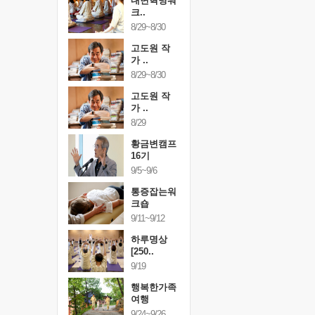
건강명상법
내면혁명워
건강명상
..
크..
스..
/9~10/10
8/29~8/30
10/9~10/10
내면혁명워
고도원 작
내면혁명
..
가 ..
크..
/17~10/18
8/29~8/30
10/17~10/18
황금변캠프
고도원 작
황금변캠
7기
가 ..
17기
/30~10/31
8/29
10/30~10/31
통증잡는워
황금변캠프
통증잡는
크숍
16기
크숍
/7~11/8
9/5~9/6
11/7~11/8
내면혁명워
통증잡는워
내면혁명
..
크숍
크..
/12~12/13
9/11~9/12
12/12~12/13
하루명상
[250..
9/19
행복한가족
여행
9/24~9/26