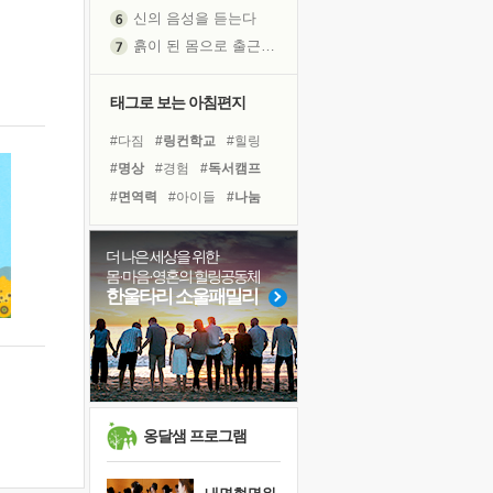
신의 음성을 듣는다
흙이 된 몸으로 출근하는 여자
극과 극의 양 끝단
내가 '나다움'을 찾는 길
태그로 보는 아침편지
피해 갈 수 없는 사건들
#다짐
#링컨학교
#힐링
처음 손을 잡았던 날
#명상
#경험
#독서캠프
꿈이 실제가 되는 것
#면역력
#아이들
#나눔
'말 타는 법'을 먼저
#바이러스
#선택
졸업식 사진을 보며
#비전캠프
#계획
#건강
더 나은 세상을 위한
극심한 변비, 어깨결림, 수면 장애
몸·마음·영혼의 힐링공동체
#극복
#위기
#도움
아픈 아버지를 위한 공간 설계
한울타리 소울패밀리
#리더
#독서
#희망
슬럼프
#사람
#친구
#삶
보고 싶은 어머니
#유튜브
유년 시절의 부산 영도 바다
못된 꼰대들
희망이란
옹달샘 프로그램
'모른다'는 것