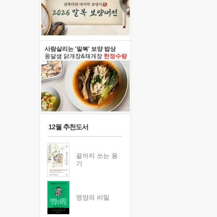
사람살리는 '말복' 보양 밥상
옹달샘 닭개장&채개장
한정수량
12월 추천도서
끝까지 쓰는 용
기
영양의 비밀