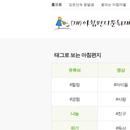
홈으로
깊은산속 옹달샘
꽃피는 아침마을
태그로 보는 아침편지
유튜브
명상
#힐링
#아이들
#경험
#사람
나눔
#친구
위기
#독서