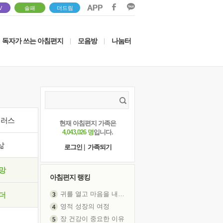
V
솔패
더드림
독자가 쓰는 아침편지
모음방
나눔터
|
|
이러스
현재 아침편지 가족은
4,043,026 명
입니다.
삶
로그인
|
가족되기
망
아침편지 랭킹
귀를 열고 마음을 내어주고
더
영적 성장의 여정
장 건강이 중요한 이유