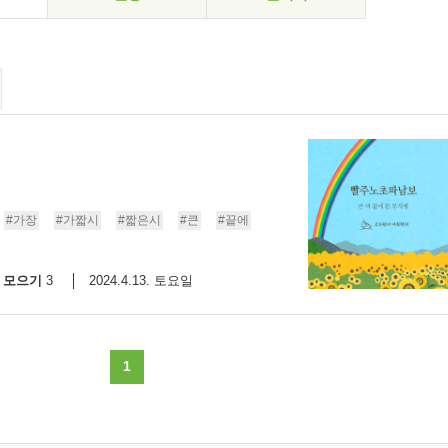
#가장
#가짧시
#짧은시
#큰
#끝에
모으기
2024.4.13. 토요일
3
1