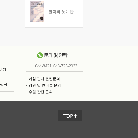
철학의 뒷계단
문의 및 연락
,
1644-8421
043-723-2033
 보기
아침 편지 관련문의
침편지
강연 및 인터뷰 문의
후원 관련 문의