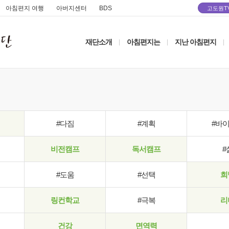
아침편지 여행
아버지센터
BDS
고도원T
재단소개
아침편지는
지난 아침편지
|
|
|
#다짐
#계획
#바
비전캠프
독서캠프
#
#도움
#선택
희
링컨학교
#극복
리
건강
면역력