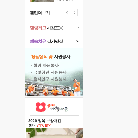
캘린더보기+
힐링허그
사감포옹
>
예술치유
걷기명상
>
'옹달샘의 꽃'
자원봉사
· 청년 자원봉사
· 금빛청년 자원봉사
· 음식연구 자원봉사
2026 말복 보양대전
최대
74%할인