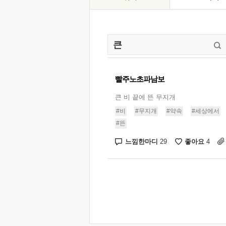
빨주노초파남보
큰 비 끝에 뜬 무지개
#비
#무지개
#약속
#세상에서
#뜬
느낌한마디
좋아요
29
4