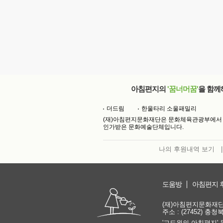
아침편지의
'꿈너머꿈'
을 함께
더드림
한울타리 소울패밀리
(재)아침편지문화재단은 문화체육관광부에서
인가받은 문화예술단체입니다.
나의 후원내역 보기
|
도움방
아침편지 
(재)아침편지문화재단 | 
주소 : (27452) 충
'고도원의 아침편지' 