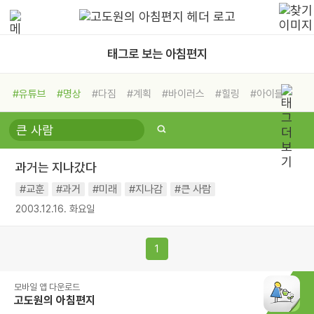
태그로 보는 아침편지
#유튜브
#명상
#다짐
#계획
#바이러스
#힐링
#아이들
#비전캠프
#독서캠프
#삶
#경험
#사람
#도움
#선택
#희망
#나눔
#친구
#링컨학교
#극복
#리더
#위기
과거는 지나갔다
#독서
#건강
#면역력
#교훈
#과거
#미래
#지나감
#큰 사람
2003.12.16. 화요일
1
모바일 앱 다운로드
고도원의 아침편지