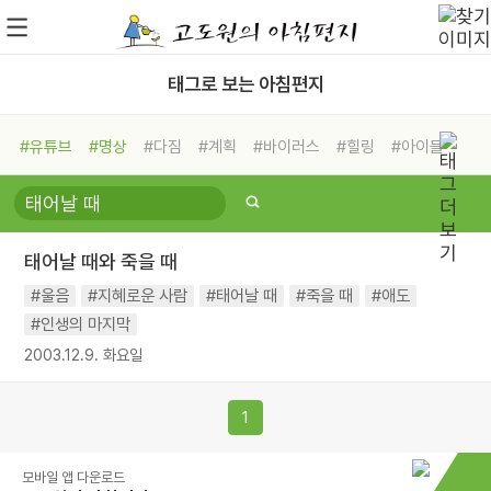
태그로 보는 아침편지
#유튜브
#명상
#다짐
#계획
#바이러스
#힐링
#아이들
#비전캠프
#독서캠프
#삶
#경험
#사람
#도움
#선택
#희망
#나눔
#친구
#링컨학교
#극복
#리더
#위기
태어날 때와 죽을 때
#독서
#건강
#면역력
#울음
#지혜로운 사람
#태어날 때
#죽을 때
#애도
#인생의 마지막
2003.12.9. 화요일
1
모바일 앱 다운로드