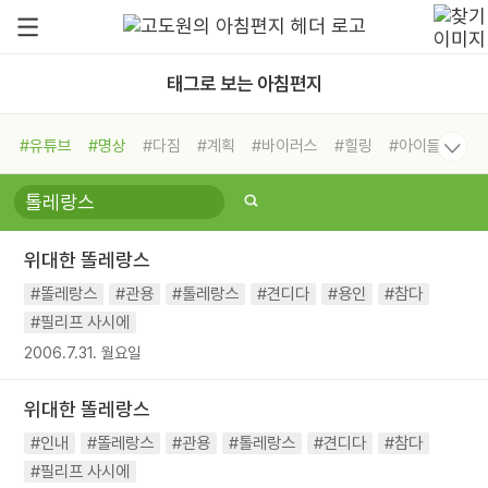
태그로 보는 아침편지
#유튜브
#명상
#다짐
#계획
#바이러스
#힐링
#아이들
#비전캠프
#독서캠프
#삶
#경험
#사람
#도움
#선택
#희망
#나눔
#친구
#링컨학교
#극복
#리더
#위기
위대한 똘레랑스
#독서
#건강
#면역력
#똘레랑스
#관용
#톨레랑스
#견디다
#용인
#참다
#필리프 사시에
2006.7.31. 월요일
위대한 똘레랑스
#인내
#똘레랑스
#관용
#톨레랑스
#견디다
#참다
#필리프 사시에