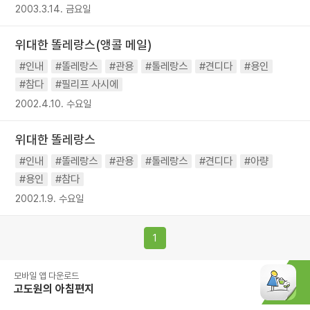
2003.3.14. 금요일
위대한 똘레랑스(앵콜 메일)
#인내
#똘레랑스
#관용
#톨레랑스
#견디다
#용인
#참다
#필리프 사시에
2002.4.10. 수요일
위대한 똘레랑스
#인내
#똘레랑스
#관용
#톨레랑스
#견디다
#아량
#용인
#참다
2002.1.9. 수요일
1
모바일 앱 다운로드
고도원의 아침편지