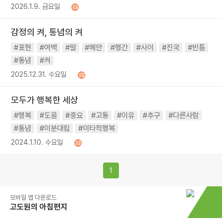
2026.1.9. 금요일
감정의 켜, 통념의 켜
#표현
#여백
#말
#혜안
#행간
#사이
#진국
#빈틈
#통념
#켜
2025.12.31. 수요일
모두가 행복한 세상
#행복
#도움
#중요
#고통
#이유
#추구
#다른사람
#통념
#이분대립
#이타적행복
2024.1.10. 수요일
1
모바일 앱 다운로드
고도원의 아침편지