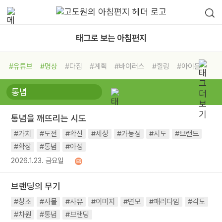
태그로 보는 아침편지
#유튜브
#명상
#다짐
#계획
#바이러스
#힐링
#아이들
#비전캠프
#독서캠프
#삶
#경험
#사람
#도움
#선택
#희망
#나눔
#친구
#링컨학교
#극복
#리더
#위기
통념을 깨뜨리는 시도
#독서
#건강
#면역력
#가치
#도전
#확신
#세상
#가능성
#시도
#브랜드
#확장
#통념
#아성
2026.1.23. 금요일
브랜딩의 무기
#창조
#사물
#사유
#이미지
#면모
#패러다임
#각도
#차원
#통념
#브랜딩