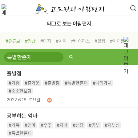
태그로 보는 아침편지
#유튜브
#명상
#다짐
#계획
#바이러스
#힐링
#아이들
#비전캠프
#독서캠프
#삶
#경험
#사람
#도움
#선택
#희망
#나눔
#친구
#링컨학교
#극복
#리더
#위기
출발점
#독서
#건강
#면역력
#기쁨
#즐거움
#출발점
#특별한존재
#나의가치
#소소한보람
2022.6.18. 토요일
공부하는 엄마
#가족
#엄마
#우주
#자녀
#성장
#공부
#자부심
#특별한존재