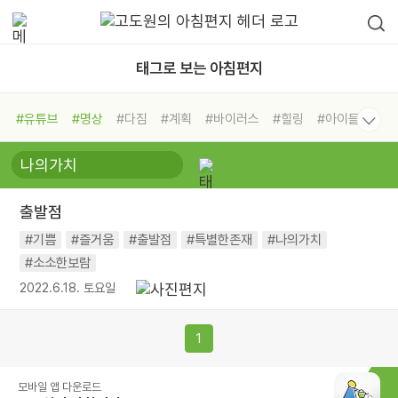
태그로 보는 아침편지
#유튜브
#명상
#다짐
#계획
#바이러스
#힐링
#아이들
#비전캠프
#독서캠프
#삶
#경험
#사람
#도움
#선택
#희망
#나눔
#친구
#링컨학교
#극복
#리더
#위기
출발점
#독서
#건강
#면역력
#기쁨
#즐거움
#출발점
#특별한존재
#나의가치
#소소한보람
2022.6.18. 토요일
1
모바일 앱 다운로드