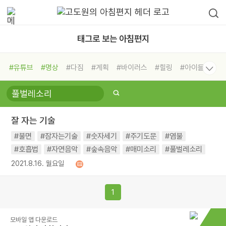
태그로 보는 아침편지
#유튜브
#명상
#다짐
#계획
#바이러스
#힐링
#아이들
#비전캠프
#독서캠프
#삶
#경험
#사람
#도움
#선택
#희망
#나눔
#친구
#링컨학교
#극복
#리더
#위기
잘 자는 기술
#독서
#건강
#면역력
#불면
#잠자는기술
#숫자세기
#주기도문
#염불
#호흡법
#자연음악
#숲속음악
#매미소리
#풀벌레소리
2021.8.16. 월요일
1
모바일 앱 다운로드