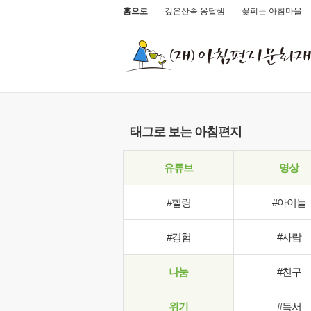
홈으로
깊은산속 옹달샘
꽃피는 아침마을
태그로 보는 아침편지
유튜브
명상
#힐링
#아이들
#경험
#사람
나눔
#친구
위기
#독서