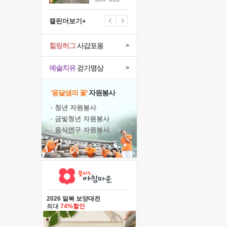
캘린더보기+
힐링허그
사감포옹
>
예술치유
걷기명상
>
'옹달샘의 꽃'
자원봉사
· 청년 자원봉사
· 금빛청년 자원봉사
· 음식연구 자원봉사
2026 말복 보양대전
최대
74%할인