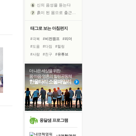
신의 음성을 듣는다
흙이 된 몸으로 출근하는 여자
극과 극의 양 끝단
내가 '나다움'을 찾는 길
태그로 보는 아침편지
피해 갈 수 없는 사건들
#극복
#비전캠프
#리더
처음 손을 잡았던 날
#도움
#다짐
#힐링
꿈이 실제가 되는 것
#사람
#친구
#유튜브
'말 타는 법'을 먼저
#링컨학교
#위기
#계획
졸업식 사진을 보며
#경험
#바이러스
#명상
더 나은 세상을 위한
극심한 변비, 어깨결림, 수면 장애
몸·마음·영혼의 힐링공동체
#독서
#아이들
#면역력
아픈 아버지를 위한 공간 설계
한울타리 소울패밀리
#선택
#희망
#나눔
슬럼프
#독서캠프
#삶
#건강
보고 싶은 어머니
유년 시절의 부산 영도 바다
못된 꼰대들
희망이란
옹달샘 프로그램
'모른다'는 것