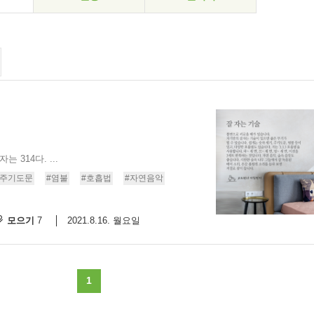
 314다. ...
#주기도문
#염불
#호흡법
#자연음악
모으기
2021.8.16. 월요일
7
1