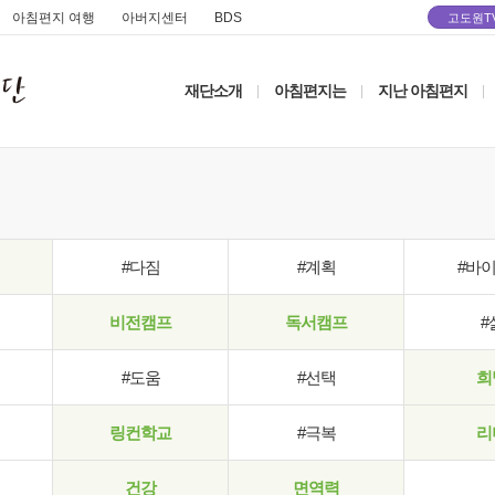
아침편지 여행
아버지센터
BDS
고도원T
재단소개
아침편지는
지난 아침편지
|
|
|
#다짐
#계획
#바
비전캠프
독서캠프
#
#도움
#선택
희
링컨학교
#극복
리
건강
면역력