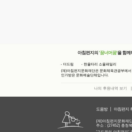
아침편지의
'꿈너머꿈'
을 함께
더드림
한울타리 소울패밀리
(재)아침편지문화재단은 문화체육관광부에서
인가받은 문화예술단체입니다.
나의 후원내역 보기
|
도움방
아침편지 
(재)아침편지문화재단 | 
주소 : (27452) 충
'고도원의 아침편지' 