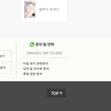
철학의 뒷계단
문의 및 연락
,
1644-8421
043-723-2033
 보기
아침 편지 관련문의
침편지
강연 및 인터뷰 문의
후원 관련 문의