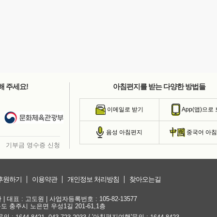
해 주세요!
아침편지를 받는 다양한 방법들
이메일로 받기
App(앱)으로
음성 아침편지
중국어 아
기부금 영수증 신청
후원하기
이용약관
개인정보 처리방침
찾아오는길
대표 : 고도원 | 사업자등록번호 : 105-82-13577
청북도 충주시 노은면 우성1길 201-61,1층
문의 :
,
/ '아침편지여행'문의 :