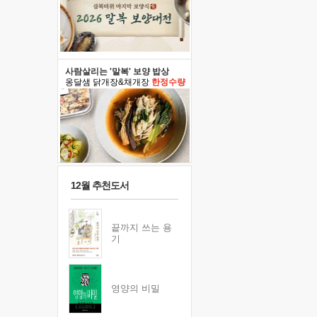
사람살리는 '말복' 보양 밥상
옹달샘 닭개장&채개장
한정수량
12월 추천도서
끝까지 쓰는 용
기
영양의 비밀