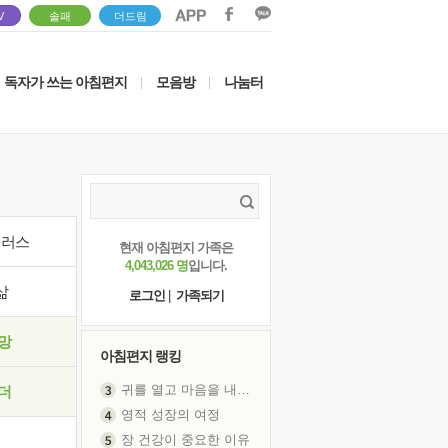
V
솔패
더드림
독자가 쓰는 아침편지
모음방
나눔터
|
|
이러스
현재 아침편지 가족은
4,043,026 명
입니다.
삶
로그인
|
가족되기
망
아침편지 랭킹
귀를 열고 마음을 내어주고
더
영적 성장의 여정
장 건강이 중요한 이유