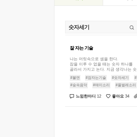
잘 자는 기술
나는 머릿속으로 셈을 한다.
잠을 이루 수 없을 때는 숫자 하나를
골라서 가지고 논다. 지금 생각나는 숫자는
#불면
#잠자는기술
#숫자세기
#숲속음악
#매미소리
#풀벌레소리
느낌한마디
좋아요
12
34