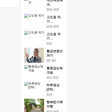
건강명상법
내면혁명워
건강명상
..
크..
스..
/9~10/10
8/29~8/30
10/9~10/10
내면혁명워
고도원 작
내면혁명
..
가 ..
크..
/17~10/18
8/29~8/30
10/17~10/18
황금변캠프
고도원 작
황금변캠
7기
가 ..
17기
/30~10/31
8/29
10/30~10/31
통증잡는워
황금변캠프
통증잡는
크숍
16기
크숍
/7~11/8
9/5~9/6
11/7~11/8
내면혁명워
통증잡는워
내면혁명
..
크숍
크..
/12~12/13
9/11~9/12
12/12~12/13
하루명상
[250..
9/19
행복한가족
여행
9/24~9/26