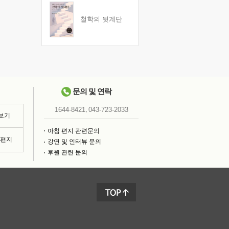
철학의 뒷계단
문의 및 연락
,
1644-8421
043-723-2033
 보기
아침 편지 관련문의
침편지
강연 및 인터뷰 문의
후원 관련 문의