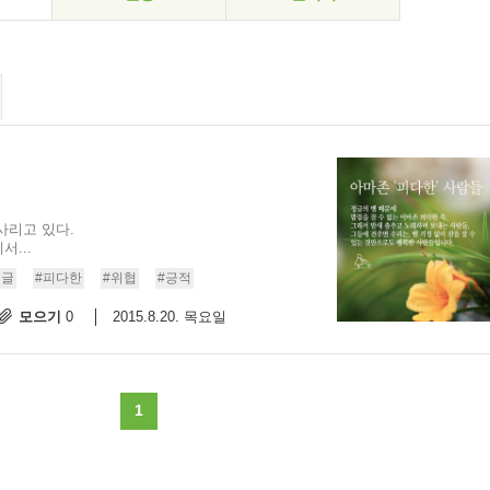
사리고 있다.
...
정글
#피다한
#위협
#긍적
모으기
2015.8.20. 목요일
0
1