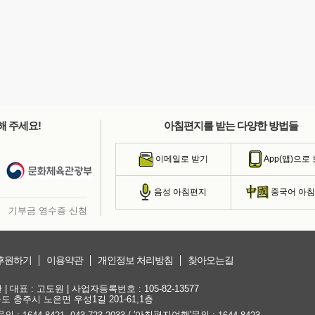
해 주세요!
아침편지를 받는 다양한 방법들
이메일로 받기
App(앱)으로
음성 아침편지
중국어 아
기부금 영수증 신청
후원하기
이용약관
개인정보 처리방침
찾아오는길
대표 : 고도원 | 사업자등록번호 : 105-82-13577
청북도 충주시 노은면 우성1길 201-61,1층
문의 :
,
/ '아침편지여행'문의 :