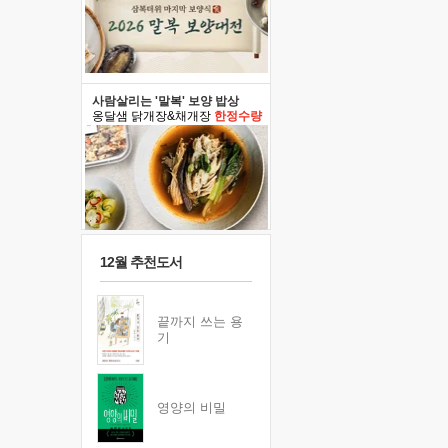
사람살리는 '말복' 보양 밥상
옹달샘 닭개장&채개장
한정수량
12월 추천도서
끝까지 쓰는 용
기
영양의 비밀