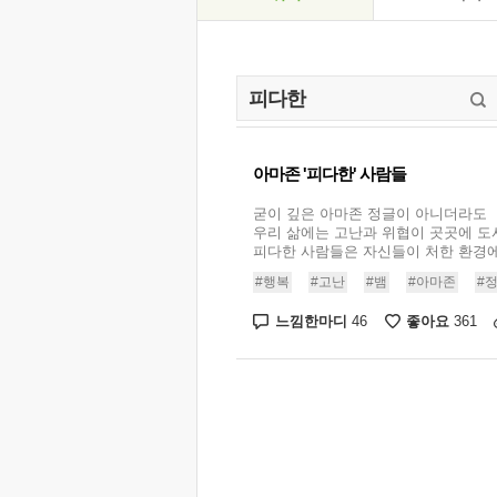
아마존 '피다한' 사람들
굳이 깊은 아마존 정글이 아니더라도
우리 삶에는 고난과 위협이 곳곳에 도
피다한 사람들은 자신들이 처한 환경에서
#행복
#고난
#뱀
#아마존
#
느낌한마디
좋아요
46
361