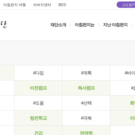
아침편지 여행
아버지센터
BDS
고도원T
재단소개
아침편지는
지난 아침편지
|
|
|
#다짐
#계획
#바
비전캠프
독서캠프
#
#도움
#선택
희
링컨학교
#극복
리
건강
면역력