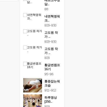
행복한가족
태초고추장
행복한가
여행
담..
여행
24~9/26
8/8
9/24~9/26
건강명상법
내면혁명워
건강명상
..
크..
스..
/9~10/10
8/29~8/30
10/9~10/10
내면혁명워
고도원 작
내면혁명
..
가 ..
크..
/17~10/18
8/29~8/30
10/17~10/18
황금변캠프
고도원 작
황금변캠
7기
가 ..
17기
/30~10/31
8/29
10/30~10/31
통증잡는워
황금변캠프
통증잡는
크숍
16기
크숍
/7~11/8
9/5~9/6
11/7~11/8
내면혁명워
통증잡는워
내면혁명
..
크숍
크..
/12~12/13
9/11~9/12
12/12~12/13
하루명상
[250..
9/19