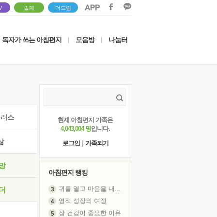
V
솔패
더드림
독자가 쓰는 아침편지
모음방
나눔터
|
|
이러스
현재 아침편지 가족은
4,043,004 명
입니다.
삶
로그인
|
가족되기
망
아침편지 랭킹
귀를 열고 마음을 내어주고
더
영적 성장의 여정
장 건강이 중요한 이유