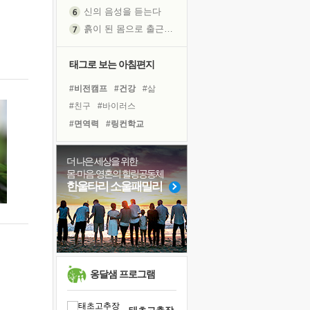
신의 음성을 듣는다
흙이 된 몸으로 출근하는 여자
극과 극의 양 끝단
내가 '나다움'을 찾는 길
태그로 보는 아침편지
피해 갈 수 없는 사건들
#비전캠프
#건강
#삶
처음 손을 잡았던 날
#친구
#바이러스
꿈이 실제가 되는 것
#면역력
#링컨학교
'말 타는 법'을 먼저
#선택
#아이들
#나눔
졸업식 사진을 보며
#독서캠프
#힐링
#독서
더 나은 세상을 위한
아픈 아버지를 위한 공간 설계
몸·마음·영혼의 힐링공동체
#희망
#위기
#명상
극심한 변비, 어깨결림, 수면 장애
한울타리 소울패밀리
#도움
#경험
#사람
보고 싶은 어머니
#유튜브
#극복
#다짐
유년 시절의 부산 영도 바다
#계획
#리더
못된 꼰대들
거울 속의 나
희망이란
옹달샘 프로그램
'모른다'는 것