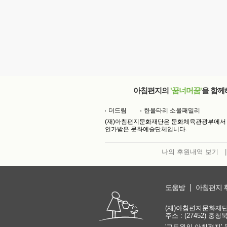
아침편지의
'꿈너머꿈'
을 함께
더드림
한울타리 소울패밀리
(재)아침편지문화재단은 문화체육관광부에서
인가받은 문화예술단체입니다.
나의 후원내역 보기
|
도움방
아침편지 
(재)아침편지문화재단 | 
주소 : (27452) 충
'고도원의 아침편지' 