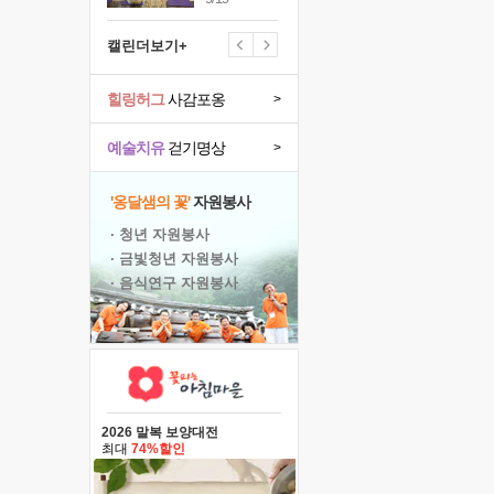
캘린더보기+
힐링허그
사감포옹
>
예술치유
걷기명상
>
'옹달샘의 꽃'
자원봉사
· 청년 자원봉사
· 금빛청년 자원봉사
· 음식연구 자원봉사
2026 말복 보양대전
최대
74%할인