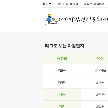
홈으로
깊은산속 옹달샘
꽃피는 아침마을
태그로 보는 아침편지
유튜브
명상
#힐링
#아이들
#경험
#사람
나눔
#친구
위기
#독서