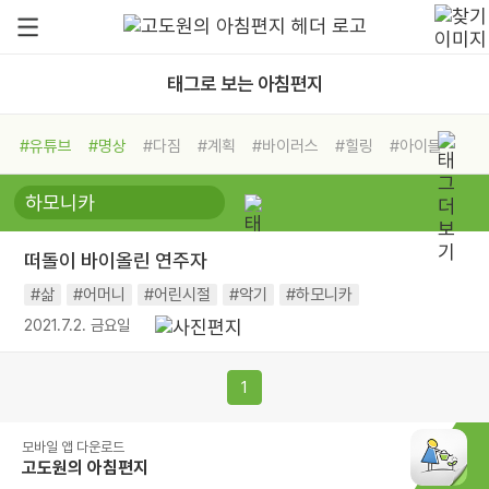
태그로 보는 아침편지
#유튜브
#명상
#다짐
#계획
#바이러스
#힐링
#아이들
#비전캠프
#독서캠프
#삶
#경험
#사람
#도움
#선택
#희망
#나눔
#친구
#링컨학교
#극복
#리더
#위기
떠돌이 바이올린 연주자
#독서
#건강
#면역력
#삶
#어머니
#어린시절
#악기
#하모니카
2021.7.2. 금요일
1
모바일 앱 다운로드
고도원의 아침편지