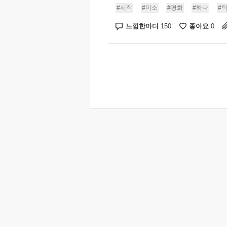
#시작
#미소
#평화
#하나
#
느낌한마디
좋아요
150
0