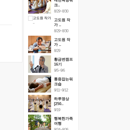
건강명상법
내면혁명워
건강명상
..
크..
스..
/9~10/10
8/29~8/30
10/9~10/10
내면혁명워
고도원 작
내면혁명
..
가 ..
크..
/17~10/18
8/29~8/30
10/17~10/18
황금변캠프
고도원 작
황금변캠
7기
가 ..
17기
/30~10/31
8/29
10/30~10/31
통증잡는워
황금변캠프
통증잡는
크숍
16기
크숍
/7~11/8
9/5~9/6
11/7~11/8
내면혁명워
통증잡는워
내면혁명
..
크숍
크..
/12~12/13
9/11~9/12
12/12~12/13
하루명상
[250..
9/19
행복한가족
여행
9/24~9/26