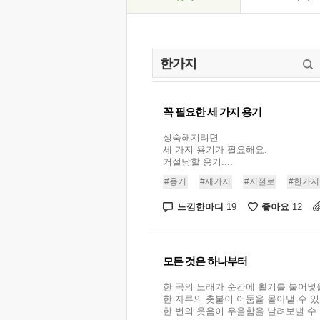
꼭 필요한 세 가지 용기
성숙해지려면
세 가지 용기가 필요해요.
거절당할 용기....
#용기
#세가지
#저절로
#한가지
느낌한마디
좋아요
19
12
모든 것은 하나부터
한 곡의 노래가 순간에 활기를 불어넣을
한 자루의 촛불이 어둠을 몰아낼 수 있
한 번의 웃음이 우울함을 날려보낼 수 있