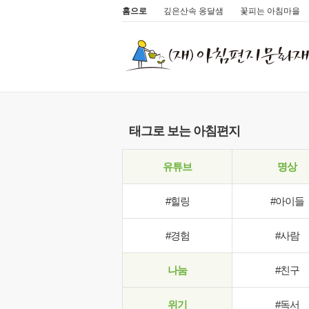
홈으로
깊은산속 옹달샘
꽃피는 아침마을
태그로 보는 아침편지
유튜브
명상
#힐링
#아이들
#경험
#사람
나눔
#친구
위기
#독서