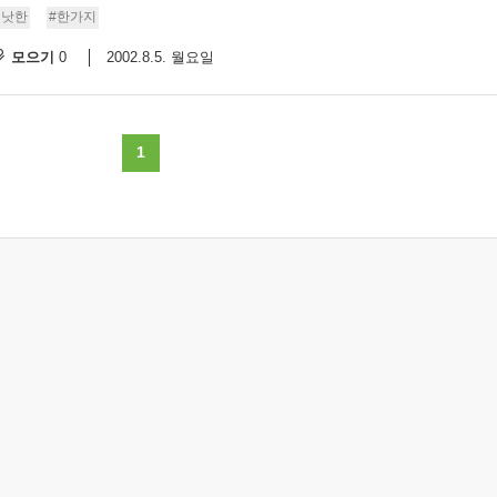
틱낫한
#한가지
스
10
모으기
2002.8.5. 월요일
0
크
10
1
1
10
11
크
12