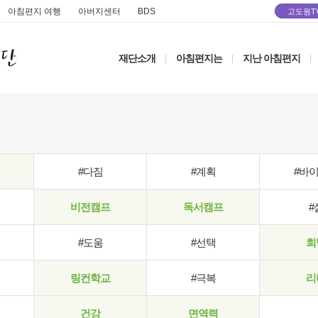
아침편지 여행
아버지센터
BDS
고도원T
재단소개
아침편지는
지난 아침편지
|
|
|
#다짐
#계획
#바
비전캠프
독서캠프
#
#도움
#선택
희
링컨학교
#극복
리
건강
면역력