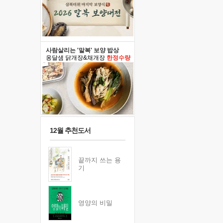
사람살리는 '말복' 보양 밥상
옹달샘 닭개장&채개장
한정수량
12월 추천도서
끝까지 쓰는 용
기
영양의 비밀