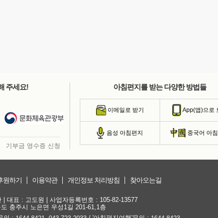
해 주세요!
아침편지를 받는 다양한 방법들
이메일로 받기
App(앱)으로
음성 아침편지
중국어 아
기부금 영수증 신청
후원하기
이용약관
개인정보 처리방침
찾아오는길
대표 : 고도원 | 사업자등록번호 : 105-82-13577
청북도 충주시 노은면 우성1길 201-61,1층
문의 :
,
/ '아침편지여행'문의 :