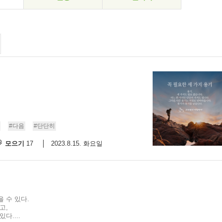
#다음
#단단히
모으기
2023.8.15. 화요일
17
 수 있다.
고,
다....