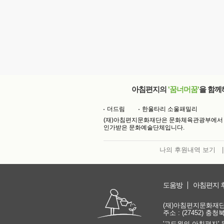
아침편지의
'꿈너머꿈'
을 함께
더드림
한울타리 소울패밀리
(재)아침편지문화재단은 문화체육관광부에서
인가받은 문화예술단체입니다.
나의 후원내역 보기
|
도움방
아침편지 
(재)아침편지문화재단 | 
주소 : (27452) 충
'고도원의 아침편지' 