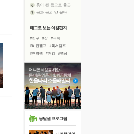
흙이 된 몸으로 출근하는 여자
극과 극의 양 끝단
내가 '나다움'을 찾는 길
피해 갈 수 없는 사건들
태그로 보는 아침편지
처음 손을 잡았던 날
#친구
#삶
#극복
꿈이 실제가 되는 것
#비전캠프
#독서캠프
'말 타는 법'을 먼저
#면역력
#건강
#명상
졸업식 사진을 보며
#사람
#계획
#힐링
극심한 변비, 어깨결림, 수면 장애
#유튜브
#나눔
#경험
더 나은 세상을 위한
아픈 아버지를 위한 공간 설계
몸·마음·영혼의 힐링공동체
#희망
#위기
#아이들
슬럼프
한울타리 소울패밀리
#링컨학교
#독서
#도움
보고 싶은 어머니
#선택
#바이러스
#다짐
유년 시절의 부산 영도 바다
#리더
못된 꼰대들
너무 황홀한 꽃들이여!
희망이란
옹달샘 프로그램
'모른다'는 것