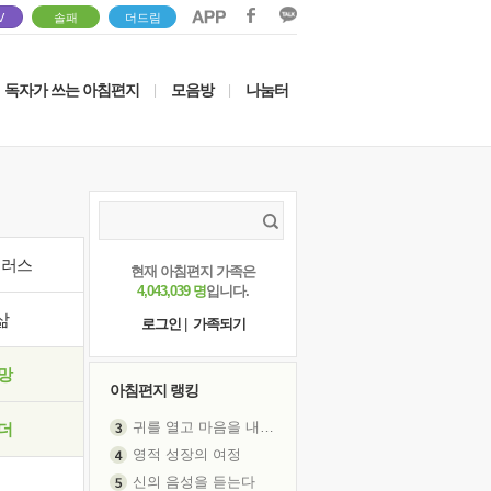
V
솔패
더드림
독자가 쓰는 아침편지
모음방
나눔터
|
|
이러스
현재 아침편지 가족은
4,043,039 명
입니다.
삶
로그인
|
가족되기
망
아침편지 랭킹
귀를 열고 마음을 내어주고
더
영적 성장의 여정
신의 음성을 듣는다