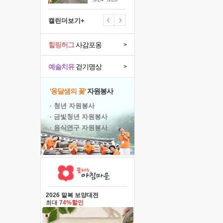
캘린더보기+
힐링허그
사감포옹
>
예술치유
걷기명상
>
'옹달샘의 꽃'
자원봉사
· 청년 자원봉사
· 금빛청년 자원봉사
· 음식연구 자원봉사
2026 말복 보양대전
최대
74%할인