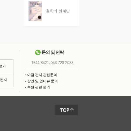
철학의 뒷계단
문의 및 연락
,
1644-8421
043-723-2033
 보기
아침 편지 관련문의
침편지
강연 및 인터뷰 문의
후원 관련 문의