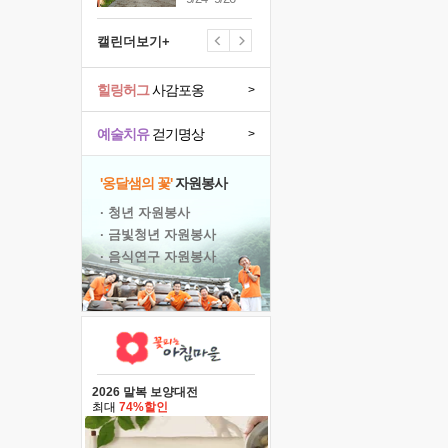
캘린더보기+
힐링허그
사감포옹
>
예술치유
걷기명상
>
'옹달샘의 꽃'
자원봉사
· 청년 자원봉사
· 금빛청년 자원봉사
· 음식연구 자원봉사
2026 말복 보양대전
최대
74%할인