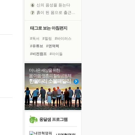
신의 음성을 듣는다
흙이 된 몸으로 출근하는 여자
극과 극의 양 끝단
내가 '나다움'을 찾는 길
태그로 보는 아침편지
피해 갈 수 없는 사건들
#독서
#힐링
#바이러스
처음 손을 잡았던 날
#유튜브
#면역력
꿈이 실제가 되는 것
#비전캠프
#아이들
'말 타는 법'을 먼저
#사람
#나눔
#링컨학교
졸업식 사진을 보며
#선택
#삶
#계획
#건강
더 나은 세상을 위한
극심한 변비, 어깨결림, 수면 장애
몸·마음·영혼의 힐링공동체
#경험
#다짐
#명상
아픈 아버지를 위한 공간 설계
한울타리 소울패밀리
#독서캠프
#위기
#리더
슬럼프
#도움
#극복
#친구
보고 싶은 어머니
#희망
유년 시절의 부산 영도 바다
못된 꼰대들
희망이란
옹달샘 프로그램
'모른다'는 것