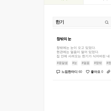
창밖의 눈
창밖에는 눈이 오고 있었다.
현관에는 얼음이 얼어 있었다.
집 안에 서려오는 한기가 식어버린 내 마
#옹달샘
#눈
#얼음
#창밖
#
느낌한마디
좋아요
60
0