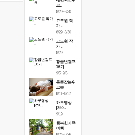
건강명상법
내면혁명워
건강명상
..
크..
스..
/9~10/10
8/29~8/30
10/9~10/10
내면혁명워
고도원 작
내면혁명
..
가 ..
크..
/17~10/18
8/29~8/30
10/17~10/18
황금변캠프
고도원 작
황금변캠
7기
가 ..
17기
/30~10/31
8/29
10/30~10/31
통증잡는워
황금변캠프
통증잡는
크숍
16기
크숍
/7~11/8
9/5~9/6
11/7~11/8
내면혁명워
통증잡는워
내면혁명
..
크숍
크..
/12~12/13
9/11~9/12
12/12~12/13
하루명상
[250..
9/19
행복한가족
여행
9/24~9/26