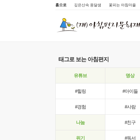
홈으로
깊은산속 옹달샘
꽃피는 아침마을
태그로 보는 아침편지
유튜브
명상
#힐링
#아이들
#경험
#사람
나눔
#친구
위기
#독서