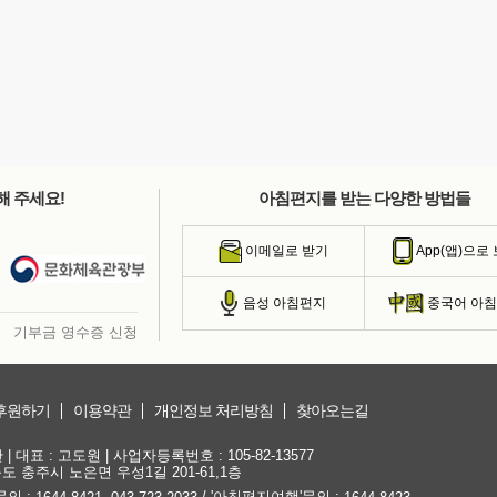
해 주세요!
아침편지를 받는 다양한 방법들
이메일로 받기
App(앱)으로
음성 아침편지
중국어 아
기부금 영수증 신청
후원하기
이용약관
개인정보 처리방침
찾아오는길
대표 : 고도원 | 사업자등록번호 : 105-82-13577
청북도 충주시 노은면 우성1길 201-61,1층
문의 :
,
/ '아침편지여행'문의 :