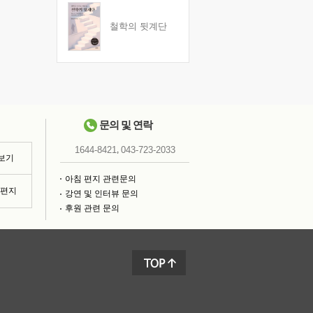
철학의 뒷계단
문의 및 연락
,
1644-8421
043-723-2033
 보기
아침 편지 관련문의
침편지
강연 및 인터뷰 문의
후원 관련 문의