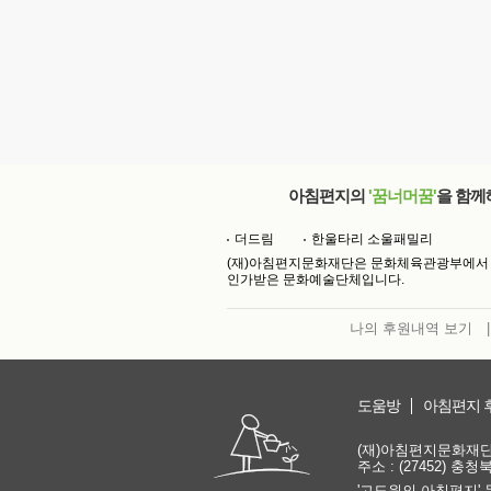
아침편지의
'꿈너머꿈'
을 함께
더드림
한울타리 소울패밀리
(재)아침편지문화재단은 문화체육관광부에서
인가받은 문화예술단체입니다.
나의 후원내역 보기
|
도움방
아침편지 
(재)아침편지문화재단 | 
주소 : (27452) 충
'고도원의 아침편지' 