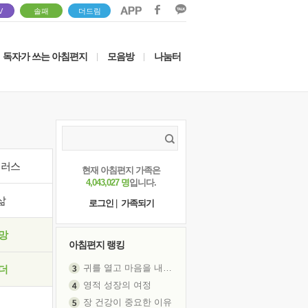
V
솔패
더드림
독자가 쓰는 아침편지
모음방
나눔터
|
|
이러스
현재 아침편지 가족은
4,043,027 명
입니다.
삶
로그인
|
가족되기
망
아침편지 랭킹
귀를 열고 마음을 내어주고
더
영적 성장의 여정
장 건강이 중요한 이유