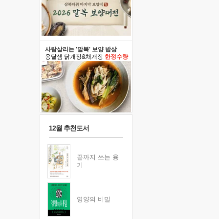
사람살리는 '말복' 보양 밥상
옹달샘 닭개장&채개장
한정수량
12월 추천도서
끝까지 쓰는 용
기
영양의 비밀