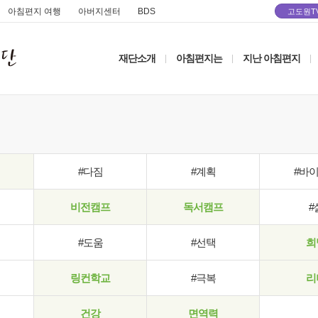
아침편지 여행
아버지센터
BDS
고도원T
재단소개
아침편지는
지난 아침편지
|
|
|
#다짐
#계획
#바
비전캠프
독서캠프
#
#도움
#선택
희
링컨학교
#극복
리
건강
면역력