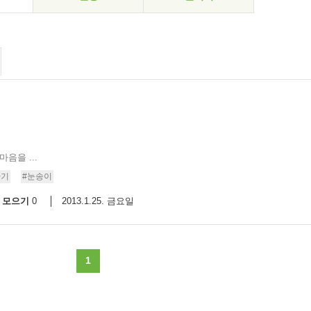
음을 ...
한기
#눈송이
모으기
2013.1.25. 금요일
0
1