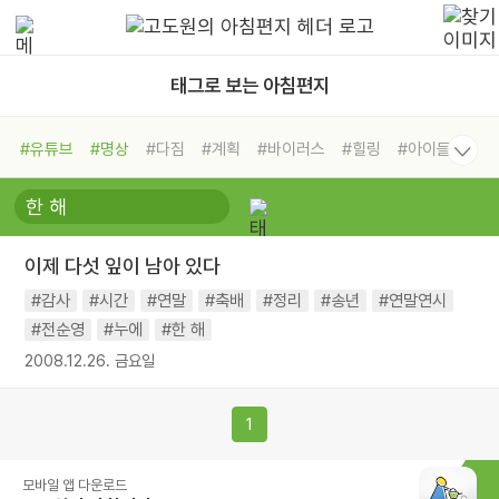
태그로 보는 아침편지
#유튜브
#명상
#다짐
#계획
#바이러스
#힐링
#아이들
#비전캠프
#독서캠프
#삶
#경험
#사람
#도움
#선택
#희망
#나눔
#친구
#링컨학교
#극복
#리더
#위기
이제 다섯 잎이 남아 있다
#독서
#건강
#면역력
#감사
#시간
#연말
#축배
#정리
#송년
#연말연시
#전순영
#누에
#한 해
2008.12.26. 금요일
1
모바일 앱 다운로드