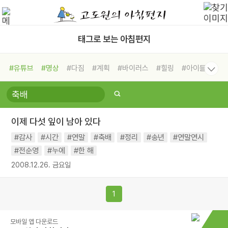
태그로 보는 아침편지
#유튜브
#명상
#다짐
#계획
#바이러스
#힐링
#아이들
#비전캠프
#독서캠프
#삶
#경험
#사람
#도움
#선택
#희망
#나눔
#친구
#링컨학교
#극복
#리더
#위기
이제 다섯 잎이 남아 있다
#독서
#건강
#면역력
#감사
#시간
#연말
#축배
#정리
#송년
#연말연시
#전순영
#누에
#한 해
2008.12.26. 금요일
1
모바일 앱 다운로드