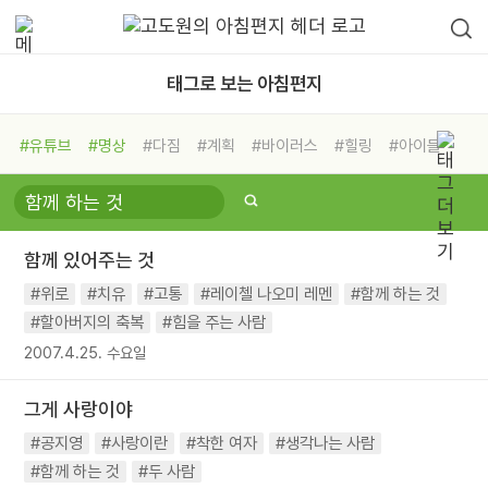
태그로 보는 아침편지
#유튜브
#명상
#다짐
#계획
#바이러스
#힐링
#아이들
#비전캠프
#독서캠프
#삶
#경험
#사람
#도움
#선택
#희망
#나눔
#친구
#링컨학교
#극복
#리더
#위기
함께 있어주는 것
#독서
#건강
#면역력
#위로
#치유
#고통
#레이첼 나오미 레멘
#함께 하는 것
#할아버지의 축복
#힘을 주는 사람
2007.4.25. 수요일
그게 사랑이야
#공지영
#사랑이란
#착한 여자
#생각나는 사람
#함께 하는 것
#두 사람